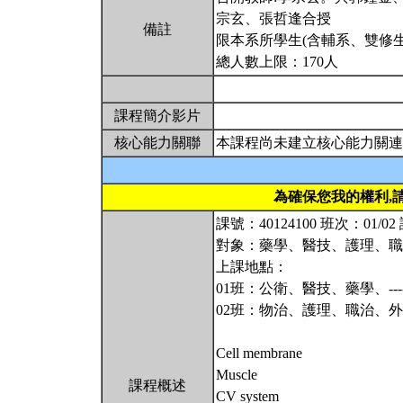
宗玄、張哲逢合授
備註
限本系所學生(含輔系、雙修生
總人數上限：170人
課程簡介影片
核心能力關聯
本課程尚未建立核心能力關連
為確保您我的權利,
課號：40124100 班次：01/
對象：藥學、醫技、護理、職
上課地點：
01班：公衛、醫技、藥學、----
02班：物治、護理、職治、外系-
Cell membrane
Muscle
課程概述
CV system