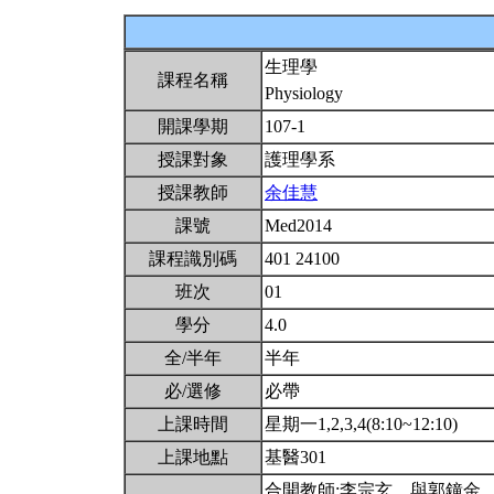
生理學
課程名稱
Physiology
開課學期
107-1
授課對象
護理學系
授課教師
余佳慧
課號
Med2014
課程識別碼
401 24100
班次
01
學分
4.0
全/半年
半年
必/選修
必帶
上課時間
星期一1,2,3,4(8:10~12:10)
上課地點
基醫301
合開教師:李宗玄。與郭鐘金