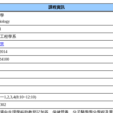
課程資訊
學
iology
-1
學工程學系
慧
2014
24100
年
帶
1,2,3,4(8:10~12:10)
302
週向生理學科助教登記加簽，保健營養、分子醫學學分學程及重