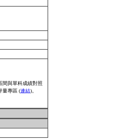
區間與單科成績對照
量專區 (
連結
)。