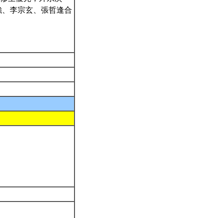
強、李宗玄、張哲逢合