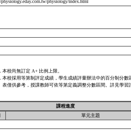
://physiology.eday.com.tw/physiology/index.html
本校尚無訂定 A+ 比例上限。
本校採用等第制評定成績，學生成績評量辦法中的百分制分數
表僅供參考，授課教師可依等第定義調整分數區間。詳見學習評
課程進度
期
單元主題