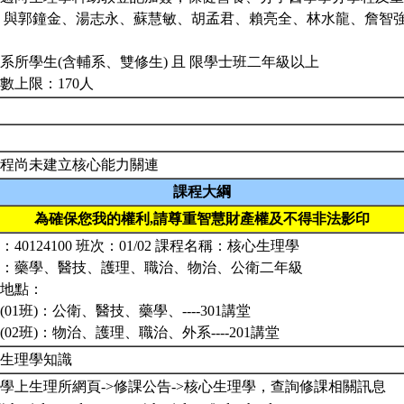
 與郭鐘金、湯志永、蘇慧敏、胡孟君、賴亮全、林水龍、詹智
系所學生(含輔系、雙修生) 且 限學士班二年級以上
數上限：170人
程尚未建立核心能力關連
課程大綱
為確保您我的權利,請尊重智慧財產權及不得非法影印
：40124100 班次：01/02 課程名稱：核心生理學
：藥學、醫技、護理、職治、物治、公衛二年級
地點：
(01班)：公衛、醫技、藥學、----301講堂
(02班)：物治、護理、職治、外系----201講堂
習生理學知識
學上生理所網頁->修課公告->核心生理學，查詢修課相關訊息