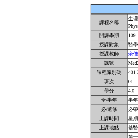
生理
課程名稱
Phys
開課學期
109
授課對象
醫
授課教師
余佳
課號
Med
課程識別碼
401 
班次
01
學分
4.0
全/半年
半
必/選修
必
上課時間
星期一
上課地點
基醫
第一