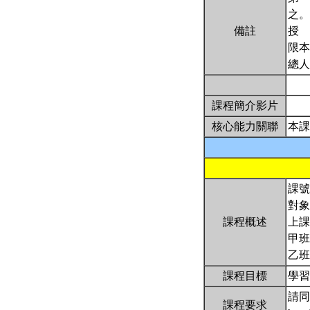
之。
備註
授
限本
總人
課程簡介影片
核心能力關聯
本課
課號
對象
課程概述
上課
甲班
乙班
課程目標
學
請同
課程要求