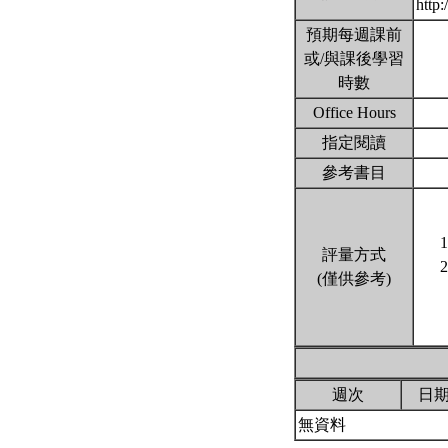
http
預期每週課前
或/與課後學習
時數
Office Hours
指定閱讀
參考書目
評量方式
(僅供參考)
週次
日
無資料