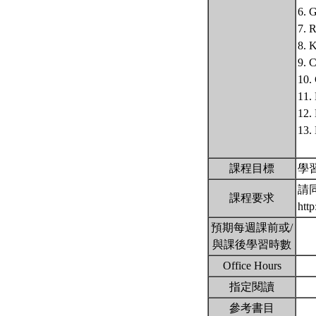
6. 
7. 
8.
9.
10
11
12
13.
課程目標
學
請
課程要求
htt
預期每週課前或/
與課後學習時數
Office Hours
指定閱讀
參考書目