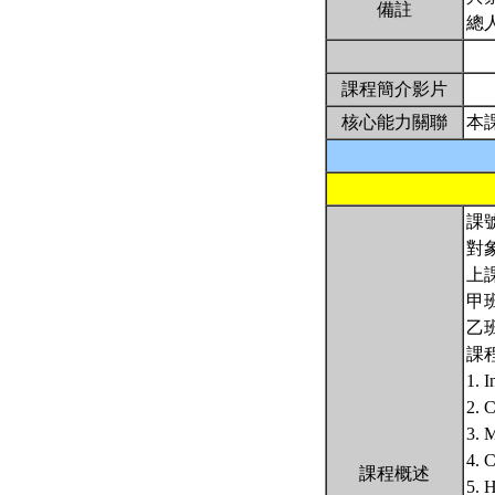
備註
總
課程簡介影片
核心能力關聯
本
課號
對
上
甲班
乙班
課
1. 
2. 
3.
4.
課程概述
5.