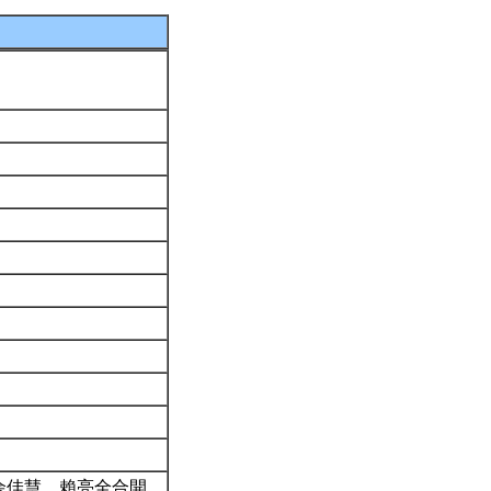
余佳慧、賴亮全合開