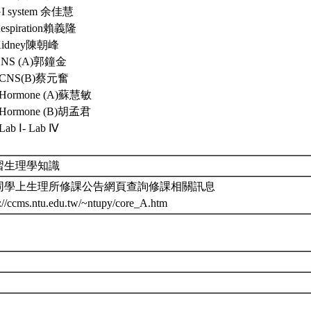
GI system 余佳慧
Respiration賴義隆
 Kidney陳朝峰
 CNS (A)郭鐘金
. CNS(B)蔡元奮
. Hormone (A)蘇慧敏
. Hormone (B)胡孟君
 Lab Ⅰ- Lab Ⅳ
習生理學知識
同學上生理所修課公告網頁查詢修課相關訊息
p://ccms.ntu.edu.tw/~ntupy/core_A.htm