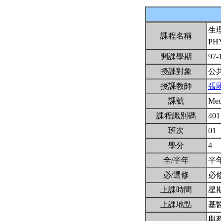
生
課程名稱
PH
開課學期
97-
授課對象
公
授課教師
張
課號
Me
課程識別碼
401
班次
01
學分
4
全/半年
半
必/選修
必
上課時間
星期一
上課地點
基醫
與