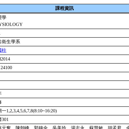
課程資訊
理學
YSIOLOGY
1
共衛生學系
國柱
d2014
 24100
年
修
1,2,3,4,5,6,7,8(8:10~16:20)
301
蔡元奮、陳朝峰、郭鐘金、吳美玲、湯志永、蘇慧敏、胡孟君、