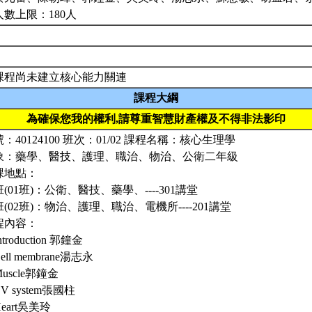
人數上限：180人
課程尚未建立核心能力關連
課程大綱
為確保您我的權利,請尊重智慧財產權及不得非法影印
：40124100 班次：01/02 課程名稱：核心生理學
象：藥學、醫技、護理、職治、物治、公衛二年級
課地點：
(01班)：公衛、醫技、藥學、----301講堂
(02班)：物治、護理、職治、電機所----201講堂
程內容：
Introduction 郭鐘金
Cell membrane湯志永
 Muscle郭鐘金
 CV system張國柱
 Heart吳美玲