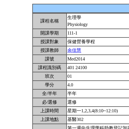
生理學
課程名稱
Physiology
開課學期
111-1
授課對象
保健營養學程
授課教師
余佳慧
課號
Med2014
課程識別碼
401 24100
班次
01
學分
4.0
全/半年
半年
必/選修
選修
上課時間
星期一1,2,3,4(8:10~12:10)
上課地點
基醫302
第一週向生理學科助教登記加