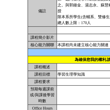
之。與郭鐘金、湯志永、蘇慧
備註
授
限本系所學生(含輔系、雙修生
總人數上限：170人
課程簡介影片
核心能力關聯
本課程尚未建立核心能力關連
為確保您我的權利,
課程概述
課程目標
學習生理學知識
課程要求
預期每週課前
或/與課後學習
時數
Office Hours