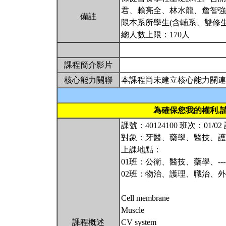
君、賴亮全、林水龍、詹智強
備註
限本系所學生(含輔系、雙修生
總人數上限：170人
課程簡介影片
核心能力關聯
本課程尚未建立核心能力關連
為確保您我的權利,
課號：40124100 班次：01/
對象：牙醫、藥學、醫技、護
上課地點：
01班：公衛、醫技、藥學、----
02班：物治、護理、職治、外系-
Cell membrane
Muscle
課程概述
CV system