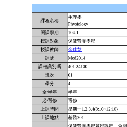
生理學
課程名稱
Physiology
開課學期
104-1
授課對象
保健營養學程
授課教師
余佳慧
課號
Med2014
課程識別碼
401 24100
班次
01
學分
4
全/半年
半年
必/選修
選修
上課時間
星期一1,2,3,4(8:10~12:10)
上課地點
基醫301
保健營養學程基礎課程。合開