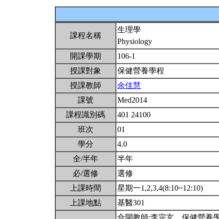
生理學
課程名稱
Physiology
開課學期
106-1
授課對象
保健營養學程
授課教師
余佳慧
課號
Med2014
課程識別碼
401 24100
班次
01
學分
4.0
全/半年
半年
必/選修
選修
上課時間
星期一1,2,3,4(8:10~12:10)
上課地點
基醫301
合開教師:李宗玄。保健營養