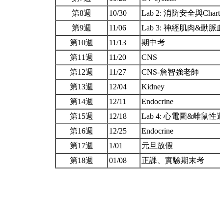
第8週
10/30
Lab 2: 消防安全與Ch
第9週
11/06
Lab 3: 神經肌肉&
第10週
11/13
期中考
第11週
11/20
CNS
第12週
11/27
CNS-詹智強老師
第13週
12/04
Kidney
第14週
12/11
Endocrine
第15週
12/18
Lab 4: 心電圖&雌鼠
第16週
12/25
Endocrine
第17週
1/01
元旦放假
第18週
01/08
正課、實驗期末考