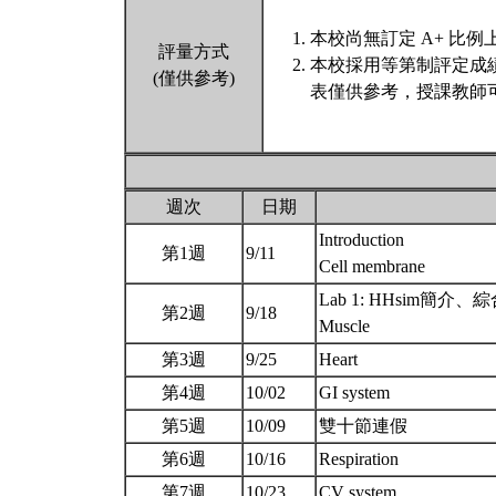
本校尚無訂定 A+ 比例
評量方式
本校採用等第制評定成
(僅供參考)
表僅供參考，授課教師
週次
日期
Introduction
第1週
9/11
Cell membrane
Lab 1: HHsim簡介
第2週
9/18
Muscle
第3週
9/25
Heart
第4週
10/02
GI system
第5週
10/09
雙十節連假
第6週
10/16
Respiration
第7週
10/23
CV system