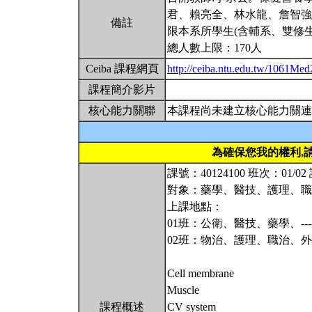
君、賴亮全、林水龍、詹智強
備註
限本系所學生(含輔系、雙修生
總人數上限：170人
Ceiba 課程網頁
http://ceiba.ntu.edu.tw/1061Me
課程簡介影片
核心能力關聯
本課程尚未建立核心能力關連
為確保您我的權利,
課號：40124100 班次：01/
對象：藥學、醫技、護理、職
上課地點：
01班：公衛、醫技、藥學、----
02班：物治、護理、職治、外系-
Cell membrane
Muscle
課程概述
CV system