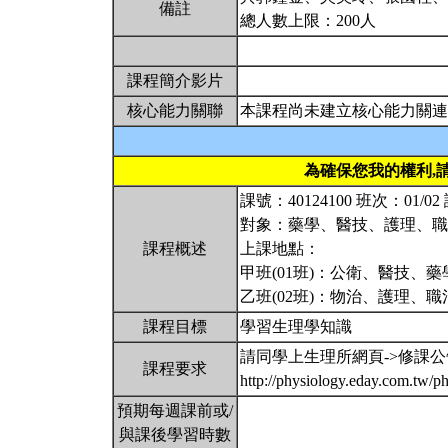
備註
總人數上限：200人
課程簡介影片
核心能力關聯
本課程尚未建立核心能力關連
為確保您我的權利,
課號：40124100 班次：01
對象：藥學、醫技、護理、
課程概述
上課地點：
甲班(01班)：公衛、醫技、藥學、
乙班(02班)：物治、護理、職治
課程目標
學習生理學知識
請同學上生理所網頁->修課公
課程要求
http://physiology.eday.com.tw/p
預期每週課前或/
與課後學習時數