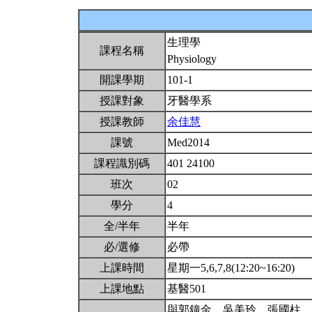
生理學
課程名稱
Physiology
開課學期
101-1
授課對象
牙醫學系
授課教師
余佳慧
課號
Med2014
課程識別碼
401 24100
班次
02
學分
4
全/半年
半年
必/選修
必帶
上課時間
星期一5,6,7,8(12:20~16:20)
上課地點
基醫501
與郭鐘金、吳美玲、張國柱、