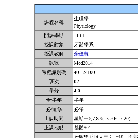
生理學
課程名稱
Physiology
開課學期
113-1
授課對象
牙醫學系
授課教師
余佳慧
課號
Med2014
課程識別碼
401 24100
班次
02
學分
4.0
全/半年
半年
必/選修
必帶
上課時間
星期一6,7,8,9(13:20~17:20)
上課地點
基醫501
牙醫學系限大三以上修。與郭