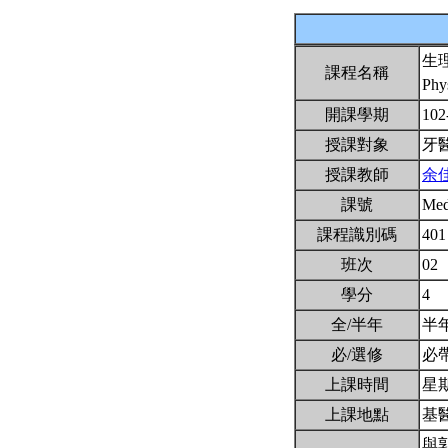
生
課程名稱
Phy
開課學期
102
授課對象
牙
授課教師
余
課號
Me
課程識別碼
401
班次
02
學分
4
全/半年
半
必/選修
必
上課時間
星期一
上課地點
基醫
與