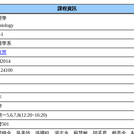
課程資訊
理學
siology
-1
醫學系
佳慧
d2014
 24100
年
帶
5,6,7,8(12:20~16:20)
501
郭鐘金、吳美玲、張國柱、湯志永、蘇慧敏、胡孟君、賴亮全、