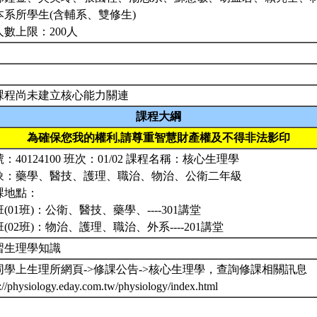
本系所學生(含輔系、雙修生)
人數上限：200人
課程尚未建立核心能力關連
課程大綱
為確保您我的權利,請尊重智慧財產權及不得非法影印
：40124100 班次：01/02 課程名稱：核心生理學
象：藥學、醫技、護理、職治、物治、公衛二年級
課地點：
(01班)：公衛、醫技、藥學、----301講堂
(02班)：物治、護理、職治、外系----201講堂
習生理學知識
同學上生理所網頁->修課公告->核心生理學，查詢修課相關訊息
p://physiology.eday.com.tw/physiology/index.html