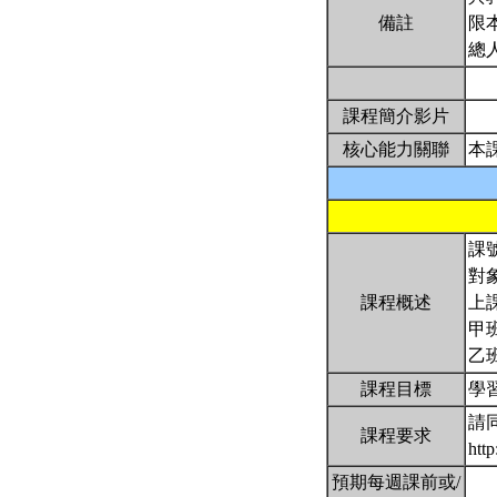
備註
限
總
課程簡介影片
核心能力關聯
本
課號
對
課程概述
上
甲班
乙班
課程目標
學
請
課程要求
htt
預期每週課前或/