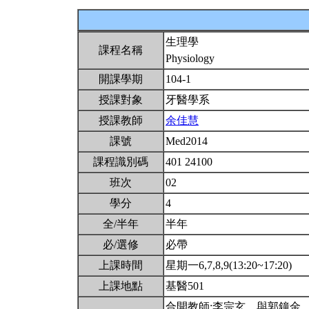
生理學
課程名稱
Physiology
開課學期
104-1
授課對象
牙醫學系
授課教師
余佳慧
課號
Med2014
課程識別碼
401 24100
班次
02
學分
4
全/半年
半年
必/選修
必帶
上課時間
星期一6,7,8,9(13:20~17:20)
上課地點
基醫501
合開教師:李宗玄。與郭鐘金