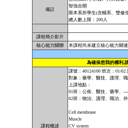
智強合開
備註
限本系所學生(含輔系、雙修生
總人數上限：200人
課程簡介影片
核心能力關聯
本課程尚未建立核心能力關連
為確保您我的權利,
課號：40124100 班次：01/
對象：藥學、醫技、護理、職
上課地點：
01班：公衛、醫技、藥學、----
02班：物治、護理、職治、外系-
Cell membrane
Muscle
課程概述
CV system