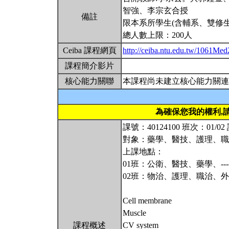
智強、李宗玄合授
備註
限本系所學生(含輔系、雙修生
總人數上限：200人
Ceiba 課程網頁
http://ceiba.ntu.edu.tw/1061Me
課程簡介影片
核心能力關聯
本課程尚未建立核心能力關連
為確保您我的權利,
課號：40124100 班次：01/
對象：藥學、醫技、護理、職
上課地點：
01班：公衛、醫技、藥學、----
02班：物治、護理、職治、外系-
Cell membrane
Muscle
課程概述
CV system