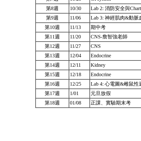
第8週
10/30
Lab 2: 消防安全與Ch
第9週
11/06
Lab 3: 神經肌肉&
第10週
11/13
期中考
第11週
11/20
CNS-詹智強老師
第12週
11/27
CNS
第13週
12/04
Endocrine
第14週
12/11
Kidney
第15週
12/18
Endocrine
第16週
12/25
Lab 4: 心電圖&雌鼠
第17週
1/01
元旦放假
第18週
01/08
正課、實驗期末考