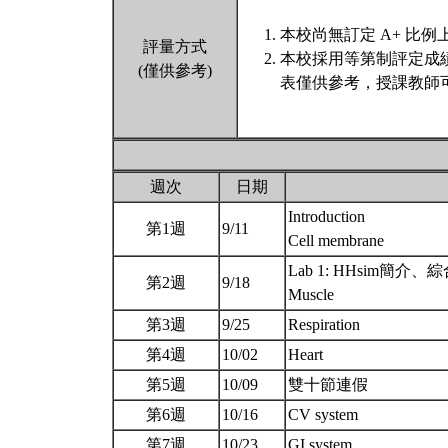
本校尚無訂定 A+ 比例
評量方式
本校採用等第制評定成
(僅供參考)
表僅供參考，授課教師
週次
日期
Introduction
第1週
9/11
Cell membrane
Lab 1: HHsim簡介
第2週
9/18
Muscle
第3週
9/25
Respiration
第4週
10/02
Heart
第5週
10/09
雙十節連假
第6週
10/16
CV system
第7週
10/23
GI system