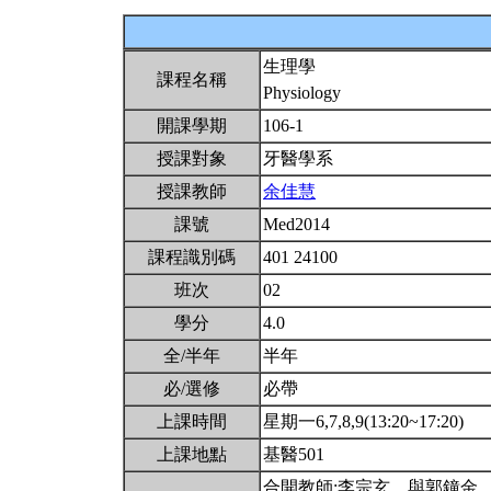
生理學
課程名稱
Physiology
開課學期
106-1
授課對象
牙醫學系
授課教師
余佳慧
課號
Med2014
課程識別碼
401 24100
班次
02
學分
4.0
全/半年
半年
必/選修
必帶
上課時間
星期一6,7,8,9(13:20~17:20)
上課地點
基醫501
合開教師:李宗玄。與郭鐘金