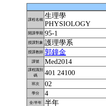
生理學
課程名稱
PHYSIOLOGY
95-1
開課學期
護理學系
授課對象
郭鐘金
授課教師
Med2014
課號
課程識別
401 24100
碼
02
班次
4
學分
半年
全/半年