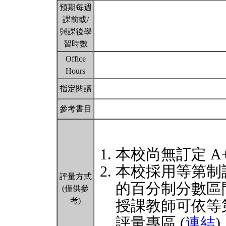
預期每週
課前或/
與課後學
習時數
Office
Hours
指定閱讀
參考書目
本校尚無訂定 A
本校採用等第制
評量方式
的百分制分數區
(僅供參
考)
授課教師可依等
評量專區 (
連結
)