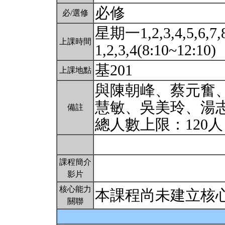
必修
必/選修
星期一1,2,3,4,5,6,7
上課時間
1,2,3,4(8:10~12:10)
基201
上課地點
與陳朝峰、蔡元奮
慧敏、吳美玲、湯
備註
總人數上限：120
課程簡介
影片
核心能力
本課程尚未建立核
關聯