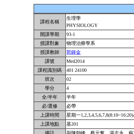
生理學
課程名稱
PHYSIOLOGY
開課學期
93-1
授課對象
物理治療學系
授課教師
郭鐘金
課號
Med2014
課程識別碼
401 24100
班次
02
學分
4
全/半年
半年
必/選修
必帶
上課時間
星期一1,2,3,4,5,6,7,8(8:10~16:20
上課地點
基201
備註
與陳朝峰、蔡元奮、湯志永、蘇