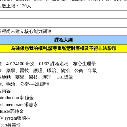
人數上限：120人
課程尚未建立核心能力關連
課程大綱
為確保您我的權利,請尊重智慧財產權及不得非法影印
：40124100 班次：01/02 課程名稱：核心生理學
象：藥學、醫技、護理、職治、物治、公衛二年級
地點：藥學、醫技、護理----301講堂
、物治、公衛----201講堂
程內容：
Introduction 郭鐘金
Cell membrane湯志永
 Muscle郭鐘金
 CV system張國柱
 Heart吳美玲