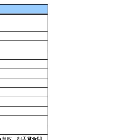
蘇慧敏、胡孟君合開