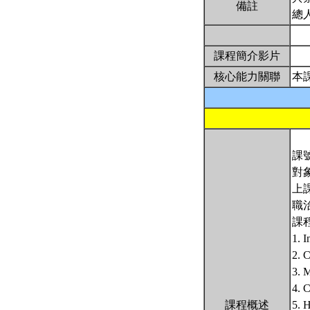
備註
總
課程簡介影片
核心能力關聯
本
課號
對
上課
職治
課
1. 
2. 
3.
4.
課程概述
5.