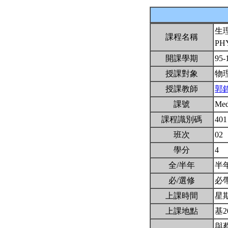
生
課程名稱
PH
開課學期
95-
授課對象
物
授課教師
郭
課號
Me
課程識別碼
401
班次
02
學分
4
全/半年
半
必/選修
必
上課時間
星期一
上課地點
基2
與