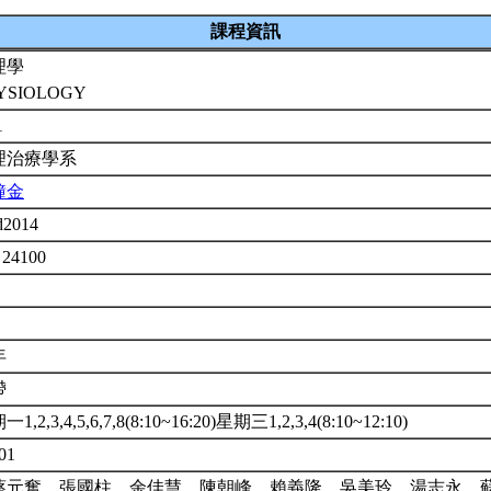
課程資訊
理學
YSIOLOGY
1
理治療學系
鐘金
d2014
 24100
年
帶
1,2,3,4,5,6,7,8(8:10~16:20)星期三1,2,3,4(8:10~12:10)
01
蔡元奮、張國柱、余佳慧、陳朝峰、賴義隆、吳美玲、湯志永、