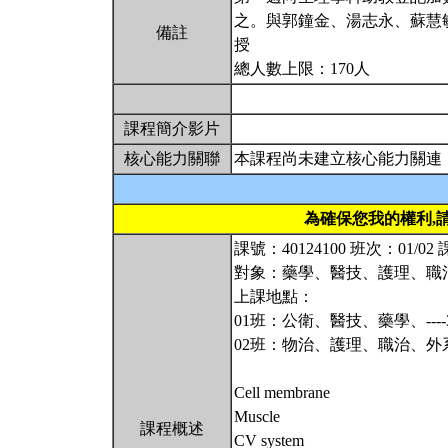
之。與郭鐘金、湯志永、蘇慧
備註
授
總人數上限：170人
課程簡介影片
核心能力關聯
本課程尚未建立核心能力關連
為確保您我的權利,
課號：40124100 班次：01/
對象：藥學、醫技、護理、職
上課地點：
01班：公衛、醫技、藥學、----
02班：物治、護理、職治、外系--
Cell membrane
Muscle
課程概述
CV system