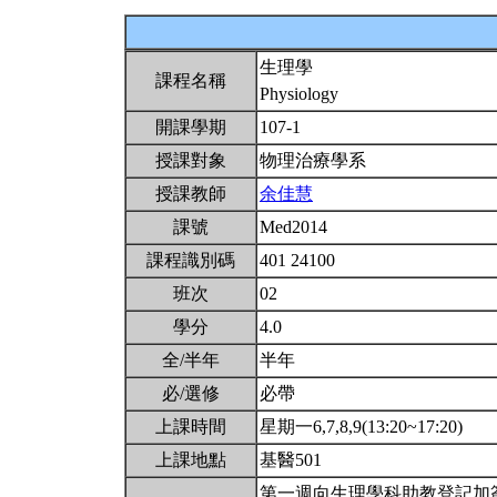
生理學
課程名稱
Physiology
開課學期
107-1
授課對象
物理治療學系
授課教師
余佳慧
課號
Med2014
課程識別碼
401 24100
班次
02
學分
4.0
全/半年
半年
必/選修
必帶
上課時間
星期一6,7,8,9(13:20~17:20)
上課地點
基醫501
第一週向生理學科助教登記加