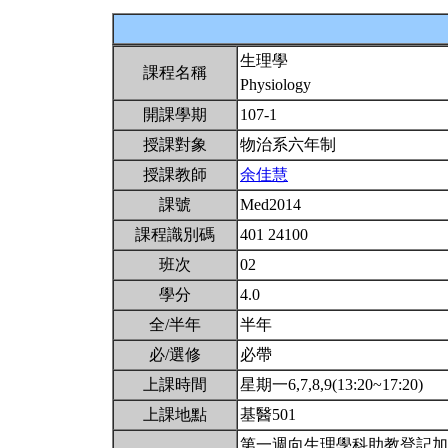
生理學
課程名稱
Physiology
開課學期
107-1
授課對象
物治系六年制
授課教師
余佳慧
課號
Med2014
課程識別碼
401 24100
班次
02
學分
4.0
全/半年
半年
必/選修
必帶
上課時間
星期一6,7,8,9(13:20~17:20)
上課地點
基醫501
第一週向生理學科助教登記加