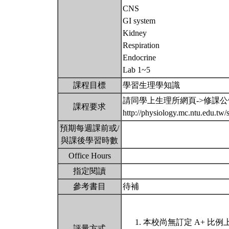
CNS
GI system
Kidney
Respiration
Endocrine
Lab 1~5
課程目標
學習生理學知識
請同學上生理所網頁->修課
課程要求
http://physiology.mc.ntu.edu.t
預期每週課前或/
與課後學習時數
Office Hours
指定閱讀
參考書目
待補
本校尚無訂定 A+ 比例
評量方式