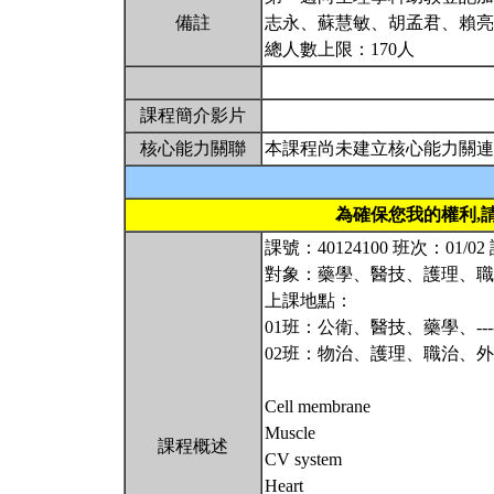
備註
志永、蘇慧敏、胡孟君、賴亮
總人數上限：170人
課程簡介影片
核心能力關聯
本課程尚未建立核心能力關連
為確保您我的權利,
課號：40124100 班次：01/
對象：藥學、醫技、護理、職
上課地點：
01班：公衛、醫技、藥學、----
02班：物治、護理、職治、外系-
Cell membrane
Muscle
課程概述
CV system
Heart