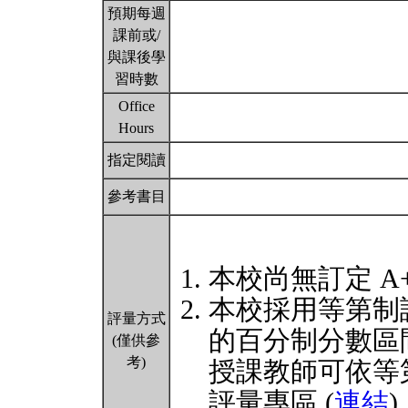
預期每週
課前或/
與課後學
習時數
Office
Hours
指定閱讀
參考書目
本校尚無訂定 A
本校採用等第制
評量方式
的百分制分數區
(僅供參
考)
授課教師可依等
評量專區 (
連結
)