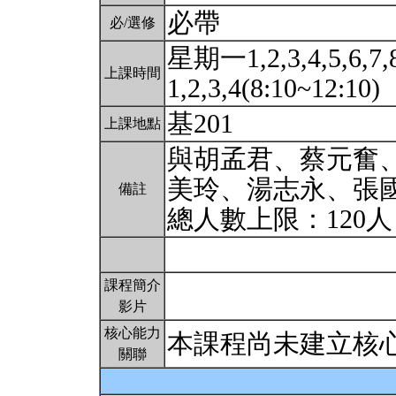
必帶
必/選修
星期一1,2,3,4,5,6,7
上課時間
1,2,3,4(8:10~12:10)
基201
上課地點
與胡孟君、蔡元奮
美玲、湯志永、張
備註
總人數上限：120
課程簡介
影片
核心能力
本課程尚未建立核
關聯