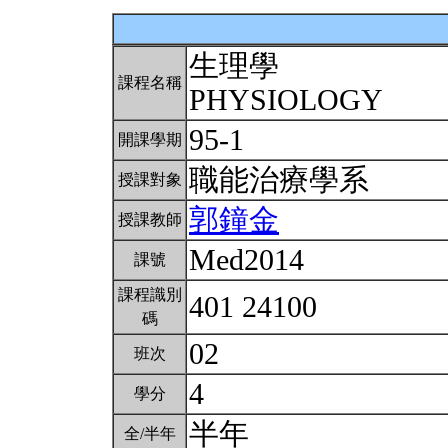
生理學
課程名稱
PHYSIOLOGY
95-1
開課學期
職能治療學系
授課對象
郭鐘金
授課教師
Med2014
課號
課程識別
401 24100
碼
02
班次
4
學分
半年
全/半年