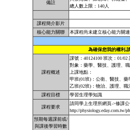
備註
總人數上限：140人
課程簡介影片
核心能力關聯
本課程尚未建立核心能力關連
為確保您我的權利,
課號：40124100 班次：01
對象：藥學、醫技、護理、
課程概述
上課地點：
甲班(01班)：公衛、醫技、藥學、
乙班(02班)：物治、護理、職治
課程目標
學習生理學知識
請同學上生理所網頁->修課公
課程要求
http://physiology.eday.com.tw/p
預期每週課前或/
與課後學習時數