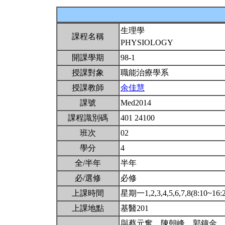
生理學
課程名稱
PHYSIOLOGY
開課學期
98-1
授課對象
職能治療學系
授課教師
余佳慧
課號
Med2014
課程識別碼
401 24100
班次
02
學分
4
全/半年
半年
必/選修
必修
上課時間
星期一1,2,3,4,5,6,7,8(8:10~16:
上課地點
基醫201
與蔡元奮、陳朝峰、郭鐘金、