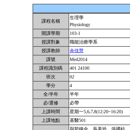
生理學
課程名稱
Physiology
開課學期
103-1
授課對象
職能治療學系
授課教師
余佳慧
課號
Med2014
課程識別碼
401 24100
班次
02
學分
4
全/半年
半年
必/選修
必帶
上課時間
星期一5,6,7,8(12:20~16:20)
上課地點
基醫501
與郭鐘金、吳美玲、張國柱、