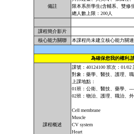
備註
限本系所學生(含輔系、雙修生
總人數上限：200人
課程簡介影片
核心能力關聯
本課程尚未建立核心能力關連
為確保您我的權利,
課號：40124100 班次：01/
對象：藥學、醫技、護理、
上課地點：
01班：公衛、醫技、藥學、----
02班：物治、護理、職治、外系-
Cell membrane
Muscle
課程概述
CV system
Heart