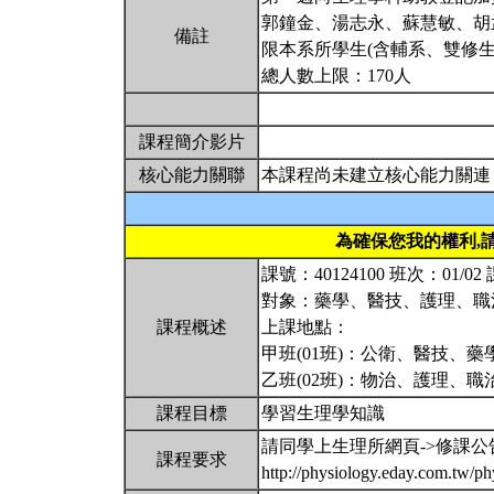
郭鐘金、湯志永、蘇慧敏、胡
備註
限本系所學生(含輔系、雙修生
總人數上限：170人
課程簡介影片
核心能力關聯
本課程尚未建立核心能力關連
為確保您我的權利,
課號：40124100 班次：01
對象：藥學、醫技、護理、職
課程概述
上課地點：
甲班(01班)：公衛、醫技、藥學、
乙班(02班)：物治、護理、職治、
課程目標
學習生理學知識
請同學上生理所網頁->修課公
課程要求
http://physiology.eday.com.tw/p