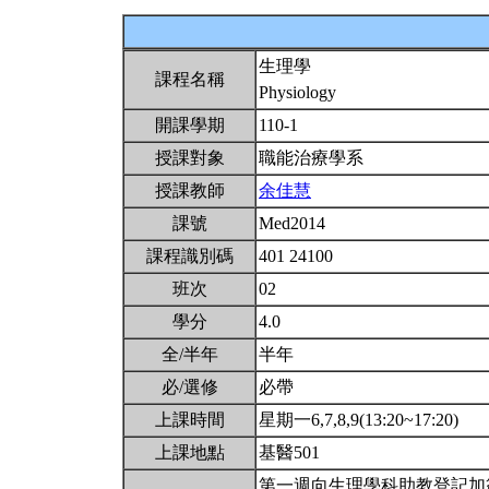
生理學
課程名稱
Physiology
開課學期
110-1
授課對象
職能治療學系
授課教師
余佳慧
課號
Med2014
課程識別碼
401 24100
班次
02
學分
4.0
全/半年
半年
必/選修
必帶
上課時間
星期一6,7,8,9(13:20~17:20)
上課地點
基醫501
第一週向生理學科助教登記加