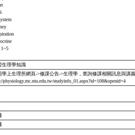
rt
S
system
ney
piration
ocrine
 1~5
習生理學知識
同學上生理所網頁->修課公告->生理學，查詢修課相關訊息與講
p://physiology.mc.ntu.edu.tw/studyinfo_01.aspx?id=108&openid=4
補
補