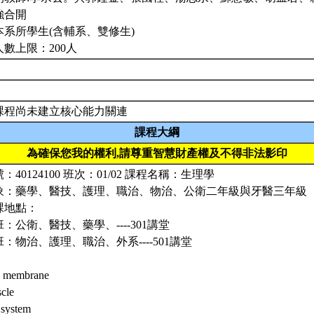
強合開
本系所學生(含輔系、雙修生)
人數上限：200人
課程尚未建立核心能力關連
課程大綱
為確保您我的權利,請尊重智慧財產權及不得非法影印
：40124100 班次：01/02 課程名稱：生理學
象：藥學、醫技、護理、職治、物治、公衛二年級與牙醫三年級
課地點：
班：公衛、醫技、藥學、----301講堂
班：物治、護理、職治、外系----501講堂
l membrane
cle
system