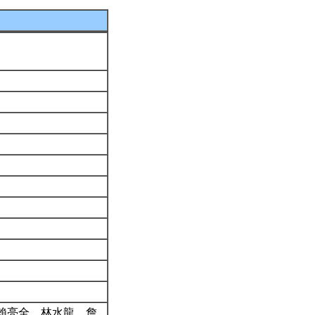
賴亮全、林水龍、詹