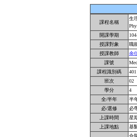
生
課程名稱
Phy
開課學期
104
授課對象
職
授課教師
余
課號
Me
課程識別碼
401
班次
02
學分
4
全/半年
半
必/選修
必
上課時間
星期一
上課地點
基醫
合