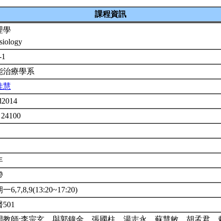
課程資訊
理學
siology
-1
能治療學系
佳慧
d2014
 24100
年
帶
6,7,8,9(13:20~17:20)
501
開教師:李宗玄。與郭鐘金、張國柱、湯志永、蘇慧敏、胡孟君、