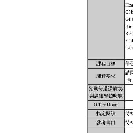
Hea
CN
GI 
Kid
Res
End
Lab
課程目標
學
請
課程要求
htt
預期每週課前或/
與課後學習時數
Office Hours
指定閱讀
待
參考書目
待