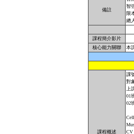
智
備註
限
總
課程簡介影片
核心能力關聯
本
課號
對
上
01
02
Cel
Mus
課程概述
CV 