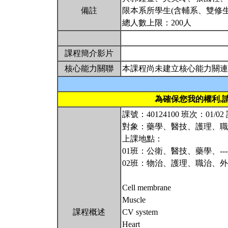
備註
限本系所學生(含輔系、雙修生
總人數上限：200人
課程簡介影片
核心能力關聯
本課程尚未建立核心能力關連
為確保您我的權利,
課號：40124100 班次：01/
對象：藥學、醫技、護理、
上課地點：
01班：公衛、醫技、藥學、----
02班：物治、護理、職治、外系-
Cell membrane
Muscle
課程概述
CV system
Heart