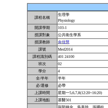
生理學
課程名稱
Physiology
開課學期
103-1
授課對象
公共衛生學系
授課教師
余佳慧
課號
Med2014
課程識別碼
401 24100
班次
02
學分
4
全/半年
半年
必/選修
必帶
上課時間
星期一5,6,7,8(12:20~16:20)
上課地點
基醫501
與郭鐘金、吳美玲、張國柱、