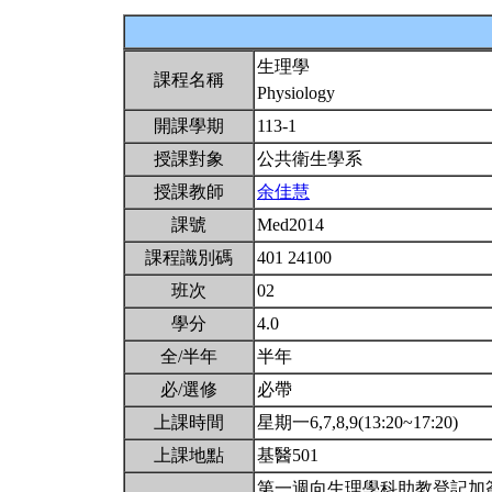
生理學
課程名稱
Physiology
開課學期
113-1
授課對象
公共衛生學系
授課教師
余佳慧
課號
Med2014
課程識別碼
401 24100
班次
02
學分
4.0
全/半年
半年
必/選修
必帶
上課時間
星期一6,7,8,9(13:20~17:20)
上課地點
基醫501
第一週向生理學科助教登記加