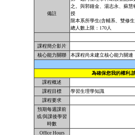
之。與郭鐘金、湯志永、蘇慧
備註
授
限本系所學生(含輔系、雙修生
總人數上限：170人
課程簡介影片
核心能力關聯
本課程尚未建立核心能力關連
為確保您我的權利,
課程概述
課程目標
學習生理學知識
課程要求
預期每週課前
或/與課後學習
時數
Office Hours