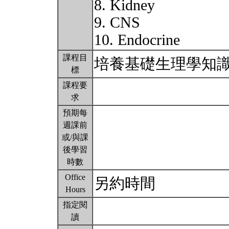
8. Kidney
9. CNS
10. Endocrine
課程目
培養基礎生理學知
標
課程要
求
預期每
週課前
或/與課
後學習
時數
Office
另約時間
Hours
指定閱
讀