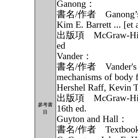
Ganong：
書名/作者 Ganong’s rev
Kim E. Barrett ... [et a
出版項 McGraw-Hill
ed
Vander：
書名/作者 Vander's hu
mechanisms of body f
Hershel Raff, Kevin T
出版項 McGraw-Hill 
參考書
16th ed.
目
Guyton and Hall：
書名/作者 Textbook of 