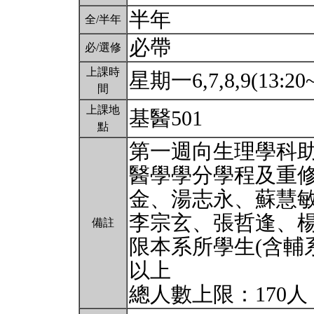
半年
全/半年
必帶
必/選修
上課時
星期一6,7,8,9(13:20~
間
上課地
基醫501
點
第一週向生理學科
醫學學分學程及重
金、湯志永、蘇慧
李宗玄、張哲逢、
備註
限本系所學生(含輔
以上
總人數上限：170人