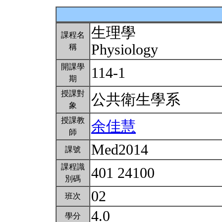
生理學
課程名
Physiology
稱
開課學
114-1
期
授課對
公共衛生學系
象
授課教
余佳慧
師
Med2014
課號
課程識
401 24100
別碼
02
班次
4.0
學分