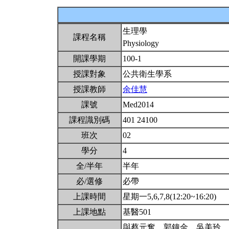
生理學
課程名稱
Physiology
開課學期
100-1
授課對象
公共衛生學系
授課教師
余佳慧
課號
Med2014
課程識別碼
401 24100
班次
02
學分
4
全/半年
半年
必/選修
必帶
上課時間
星期一5,6,7,8(12:20~16:20)
上課地點
基醫501
與蔡元奮、郭鐘金、吳美玲、