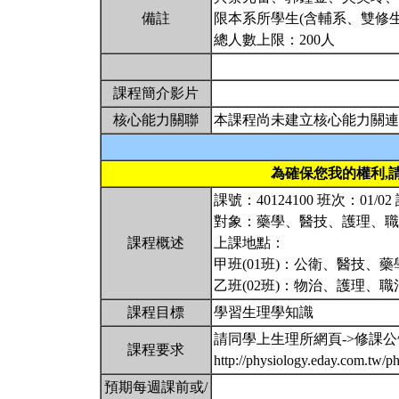
備註
限本系所學生(含輔系、雙修生
總人數上限：200人
課程簡介影片
核心能力關聯
本課程尚未建立核心能力關連
為確保您我的權利,
課號：40124100 班次：01
對象：藥學、醫技、護理、
課程概述
上課地點：
甲班(01班)：公衛、醫技、藥學、
乙班(02班)：物治、護理、職治
課程目標
學習生理學知識
請同學上生理所網頁->修課公
課程要求
http://physiology.eday.com.tw/p
預期每週課前或/