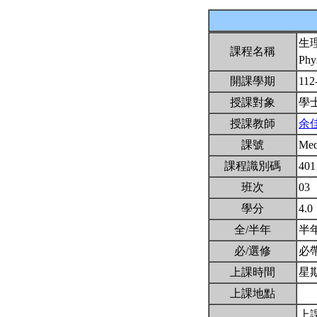
生
課程名稱
Phy
開課學期
112
授課對象
學
授課教師
余
課號
Me
課程識別碼
401
班次
03
學分
4.0
全/半年
半
必/選修
必
上課時間
星期一
上課地點
上