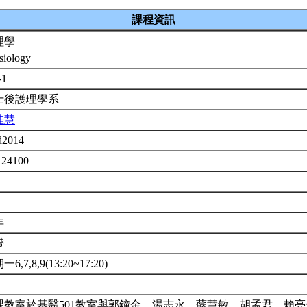
課程資訊
理學
siology
-1
士後護理學系
佳慧
d2014
 24100
年
帶
6,7,8,9(13:20~17:20)
課教室於基醫501教室與郭鐘金、湯志永、蘇慧敏、胡孟君、賴