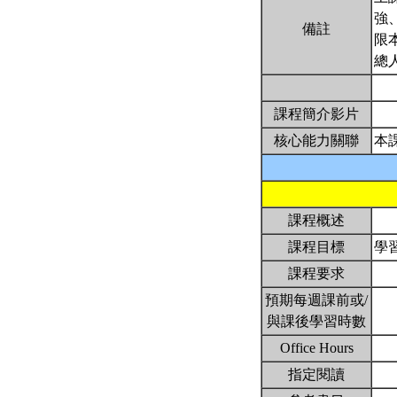
強
備註
限
總
課程簡介影片
核心能力關聯
本
課程概述
課程目標
學
課程要求
預期每週課前或/
與課後學習時數
Office Hours
指定閱讀