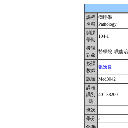
課程
病理學
名稱
Pathology
開課
104-1
學期
授課
醫學院 職能
對象
授課
張逸良
教師
課號
Med3042
課程
識別
401 38200
碼
班次
學分
2
全/半