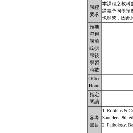
本課程之教科書依病理
課程
講義予同學預
要求
也頻繁，因此
預期
每週
課前
或/與
課後
學習
時數
Office
Hours
指定
閱讀
1. Robbins & Co
參考
Saunders, 8th e
書目
2. Pathology, B