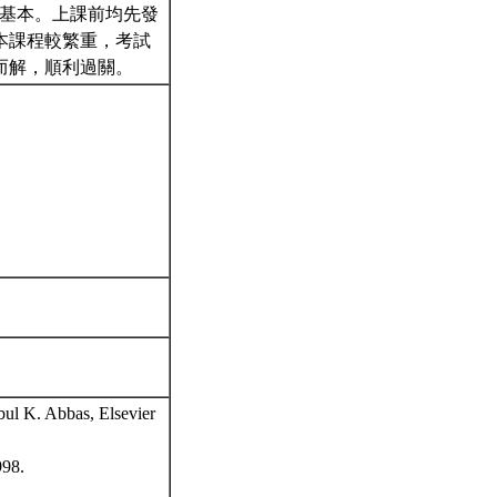
sease為基本。上課前均先發
本課程較繁重，考試
而解，順利過關。
bul K. Abbas, Elsevier
998.