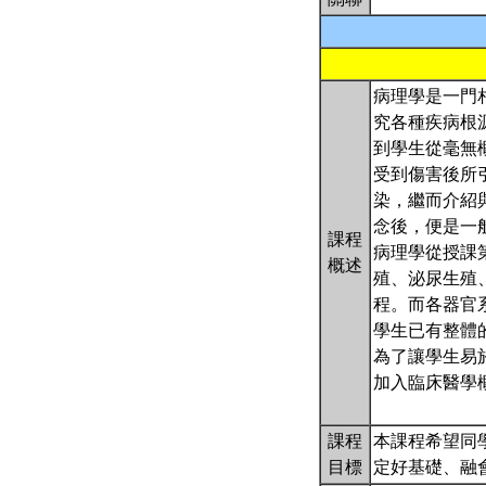
病理學是一門
究各種疾病根
到學生從毫無概念
受到傷害後所
染，繼而介紹與
念後，便是一
課程
病理學從授課
概述
殖、泌尿生殖
程。而各器官
學生已有整體
為了讓學生易於入
加入臨床醫學
課程
本課程希望同
目標
定好基礎、融