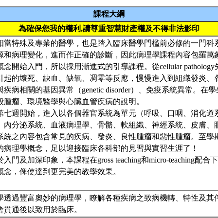
課程大綱
為確保您我的權利,請尊重智慧財產權及不得非法影印
相當特殊及專業的醫學，也是踏入臨床醫學門檻前必修的一門科
源和病理變化，進而作正確的診斷，因此病理學課程內容包羅萬象
開始入門，所以採用漸進式的引導課程。從cellular patholo
引起的壞死、缺血、缺氧、凋零等反應，慢慢進入到組織發炎、
疾病相關的基因異常（genetic disorder）、免疫系統異常。
般腫瘤、環境醫學與心臟血管疾病的說明。
第七週開始，進入以各個器官系統為單元（呼吸、口咽、消化道
、內分泌系統、血液病理學、骨骼、軟組織、神經系統、皮膚、
系統之內容包含常見的疾病、發炎、良性腫瘤和惡性腫瘤。至學
的病理學概念，足以迎接臨床各科部的見習與實習生涯了！
門及加深印象，本課程在gross teaching和micro-teachin
概念，俾使達到更完美的教學效果。
學透過豐富奧妙的病理學，瞭解各種疾病之致病機轉、特性及其
會貫通後以致用於臨床。