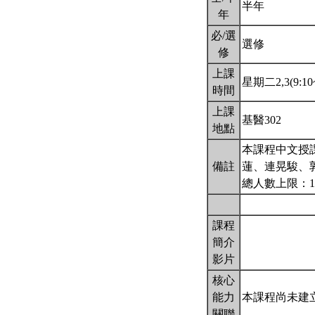
半年
年
必/選
選修
修
上課
星期二2,3(9:10~
時間
上課
基醫302
地點
本課程中文授
備註
蓮、連晃駿、
總人數上限：1
課程
簡介
影片
核心
能力
本課程尚未建
關聯