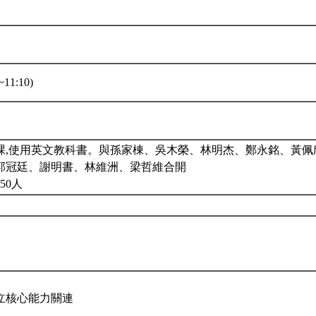
11:10)
課,使用英文教科書。與孫家棟、吳木榮、林明杰、鄭永銘、黃佩
郭冠廷、謝明書、林維洲、梁哲維合開
50人
立核心能力關連