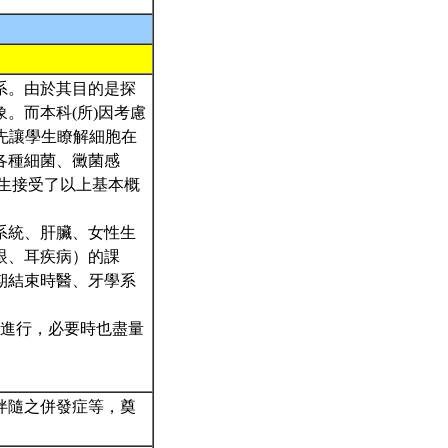
系。由於其目的是探
。而本科(所)因考慮
gy先讓學生瞭解細胞在
各種細菌、黴菌感
在學生接受了以上基本概
系統、肝臟、女性生
眼、耳疾病）的課
期結束時醫、牙學系
g配合下進行，必要時也盡量
伴隨之併發症等，奠