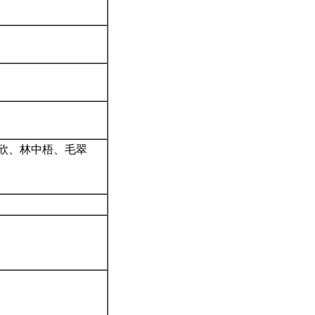
欣、林中梧、毛翠