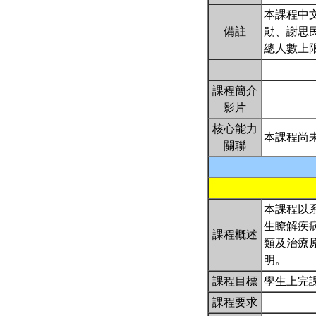
本課程中
備註
勛、謝思
總人數上限
課程簡介
影片
核心能力
本課程尚
關聯
本課程以
生瞭解疾
課程概述
類及治療
明。
課程目標
學生上完
課程要求