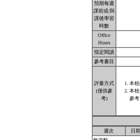
預期每週
課前或/與
課後學習
時數
Office
Hours
指定閱讀
參考書目
評量方式
本校
(僅供參
本校
考)
參考
週次
日