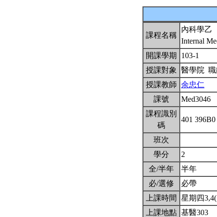
內科學乙
課程名稱
Internal M
開課學期
103-1
授課對象
醫學院 
授課教師
余忠仁
課號
Med3046
課程識別
401 396B
碼
班次
學分
2
全/半年
半年
必/選修
必帶
上課時間
星期四3,4(1
上課地點
基醫303