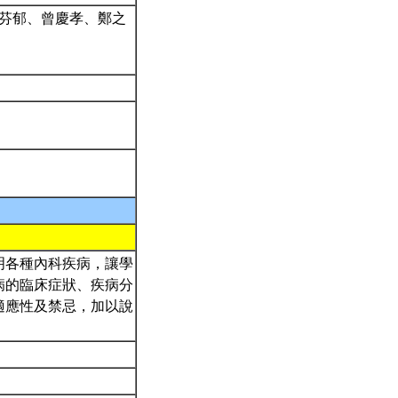
曾芬郁、曾慶孝、鄭之
明各種內科疾病，讓學
病的臨床症狀、疾病分
適應性及禁忌，加以說