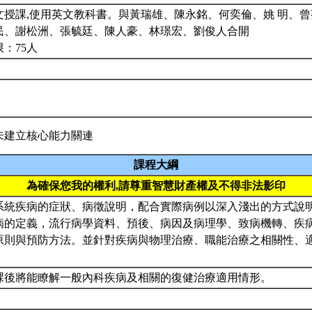
文授課,使用英文教科書。與黃瑞雄、陳永銘、何奕倫、姚 明、
民、謝松洲、張毓廷、陳人豪、林璟宏、劉俊人合開
：75人
未建立核心能力關連
課程大綱
為確保您我的權利,請尊重智慧財產權及不得非法影印
系統疾病的症狀、病徵說明，配合實際病例以深入淺出的方式說
病的定義，流行病學資料、預後、病因及病理學、致病機轉、疾
原則與預防方法。並針對疾病與物理治療、職能治療之相關性、
課後將能瞭解一般內科疾病及相關的復健治療適用情形。