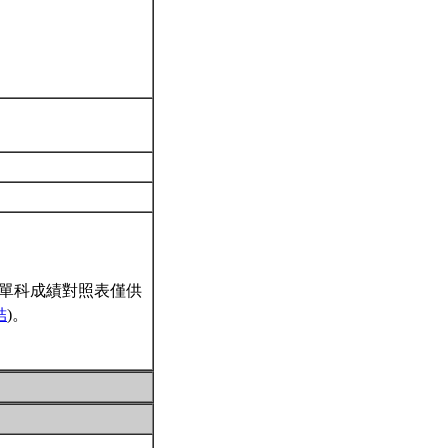
單科成績對照表僅供
結
)。