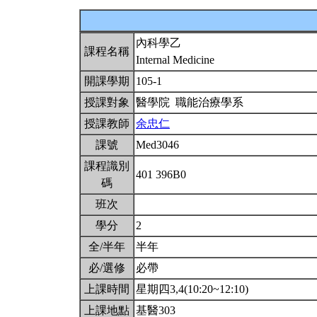
內科學乙
課程名稱
Internal Medicine
開課學期
105-1
授課對象
醫學院 職能治療學系
授課教師
余忠仁
課號
Med3046
課程識別
401 396B0
碼
班次
學分
2
全/半年
半年
必/選修
必帶
上課時間
星期四3,4(10:20~12:10)
上課地點
基醫303