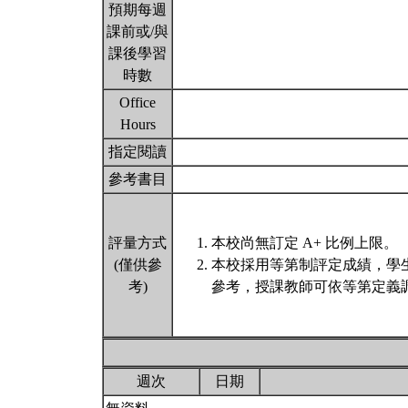
預期每週
課前或/與
課後學習
時數
Office
Hours
指定閱讀
參考書目
評量方式
本校尚無訂定 A+ 比例上限。
(僅供參
本校採用等第制評定成績，學
考)
參考，授課教師可依等第定義調
週次
日期