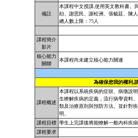
本課程中文授課,使用英文教科書。
備註
勛、謝思民、謝松洲、張毓廷、陳人
總人數上限：75人
課程簡介
影片
核心能力
本課程尚未建立核心能力關連
關聯
為確保您我的權利,
本課程以系統疾病的症狀、病徵說明
生瞭解疾病的定義，流行病學資料、
課程概述
類及治療原則與預防方法。並針對疾
明。
課程目標
學生上完課後將能瞭解一般內科疾
課程要求