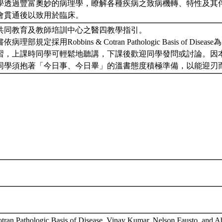
學透過豐富奧妙的病理學，瞭解各種疾病之致病機轉、特性及其
會貫通後以致用於臨床。
共同教育及教師培訓中心之醫四教學指引。
部規定採用Robbins & Cotran Pathologic Basis of Di
習，上課時同學可輕鬆地聽講，下課後歡迎同學發問或討論。因
同學須抱著「今日事、今日畢」的溫書態度積極準備，以能迎刃
tran Pathologic Basis of Disease. Vinay Kumar, Nelson Fausto, and A