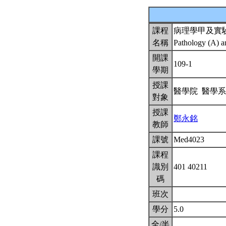
課程
病理學甲及實
名稱
Pathology (A) 
開課
109-1
學期
授課
醫學院 醫學
對象
授課
鄭永銘
教師
課號
Med4023
課程
識別
401 40211
碼
班次
學分
5.0
全/半