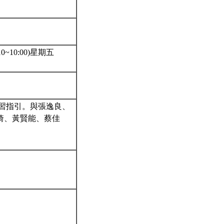
:10~10:00)星期五
習指引。與張逸良、
琦、黃賢能、蔡佳