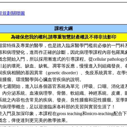
程規劃關聯圖
課程大綱
為確保您我的權利,請尊重智慧財產權及不得非法影印
相當特殊及專業的醫學，也是踏入臨床醫學門檻前必修的一門科
源和病理變化，進而作正確的診斷，因此病理學課程內容包羅萬象
開始入門，所以採用漸進式的引導課程。從cellular patholo
引起的壞死、缺血、缺氧、凋零等反應，慢慢進入到組織發炎、
疾病相關的基因異常（genetic disorder）、免疫系統異常。
般腫瘤、環境醫學與心臟血管疾病的說明。
第七週開始，進入以各個器官系統為單元（呼吸、口咽、消化道
、內分泌系統、血液病理學、骨骼、軟組織、神經系統、皮膚、
系統之內容包含常見的疾病、發炎、良性腫瘤和惡性腫瘤。至學
的病理學概念，足以迎接臨床各科部的見習與實習生涯了！
門及加深印象，本課程在gross teaching和micro-teachin
概念，俾使達到更完美的教學效果。