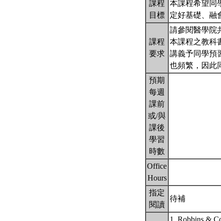
課程
本課程希望同
目標
定好基礎、融
請參閱醫學院
課程
本課程之教科書依病理
要求
講義予同學預
也頻繁，因此
預期
每週
課前
或/與
課後
學習
時數
Office
Hours
指定
待補
閱讀
1. Robbins & Co