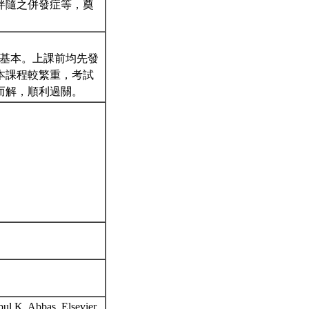
伴隨之併發症等，奠
sease為基本。上課前均先發
本課程較繁重，考試
而解，順利過關。
bul K. Abbas, Elsevier