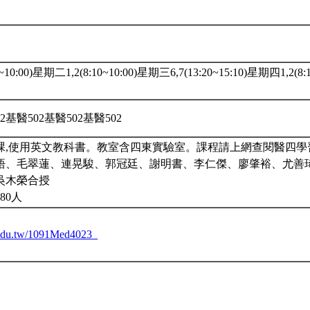
~10:00)星期二1,2(8:10~10:00)星期三6,7(13:20~15:10)星期四1,2(8
)
2基醫502基醫502基醫502
課,使用英文教科書。教室含四東實驗室。課程請上網查閱醫四學
梧、毛翠蓮、連晃駿、郭冠廷、謝明書、李仁傑、廖肇裕、尤善
吳木榮合授
80人
u.edu.tw/1091Med4023_