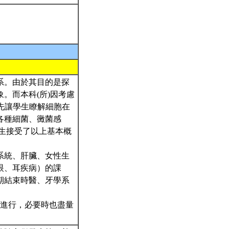
系。由於其目的是探
。而本科(所)因考慮
gy先讓學生瞭解細胞在
各種細菌、黴菌感
在學生接受了以上基本概
系統、肝臟、女性生
眼、耳疾病）的課
期結束時醫、牙學系
g配合下進行，必要時也盡量