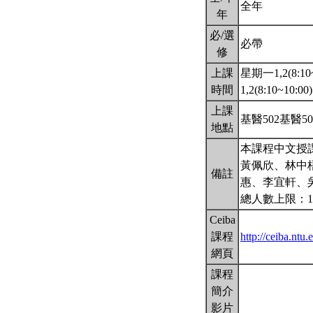
全年
年
必/選
必帶
修
上課
星期一1,2(8:10
時間
1,2(8:10~10:00
上課
基醫502基醫50
地點
本課程中文授
黃佩欣、林中
備註
惠、李宜軒、
總人數上限：1
Ceiba
課程
http://ceiba.nt
網頁
課程
簡介
影片