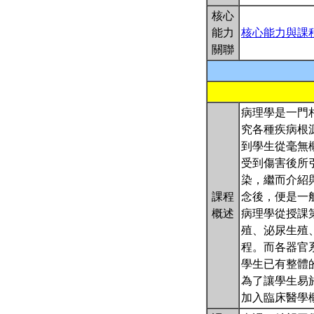
核心
能力
核心能力與課
關聯
病理學是一門
究各種疾病根
到學生從毫無概念
受到傷害後所
染，繼而介紹與
課程
念後，便是一
概述
病理學從授課
殖、泌尿生殖
程。而各器官
學生已有整體
為了讓學生易於入
加入臨床醫學