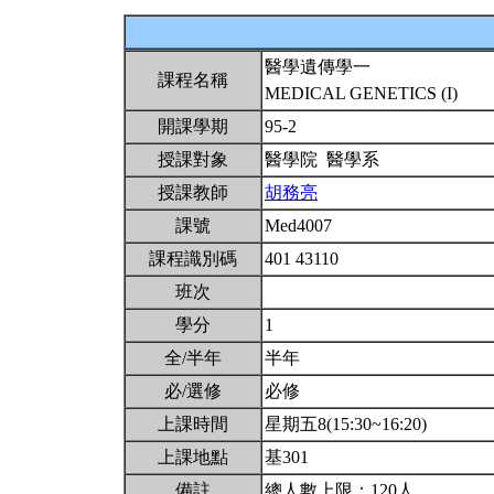
醫學遺傳學一
課程名稱
MEDICAL GENETICS (I)
開課學期
95-2
授課對象
醫學院 醫學系
授課教師
胡務亮
課號
Med4007
課程識別碼
401 43110
班次
學分
1
全/半年
半年
必/選修
必修
上課時間
星期五8(15:30~16:20)
上課地點
基301
備註
總人數上限：120人