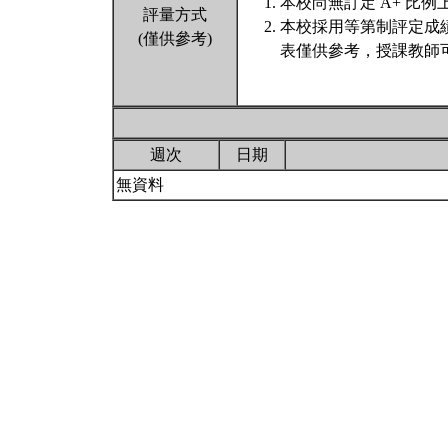
本校尚無訂定 A+ 比例
評量方式
本校採用等第制評定成
(僅供參考)
表僅供參考，授課教師
週次
日期
無資料