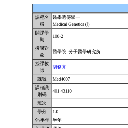
課程名
醫學遺傳學一
稱
Medical Genetics (Ⅰ)
開課學
108-2
期
授課對
醫學院 分子醫學研究所
象
授課教
胡務亮
師
課號
Med4007
課程識
401 43110
別碼
班次
學分
1.0
全/半年
半年