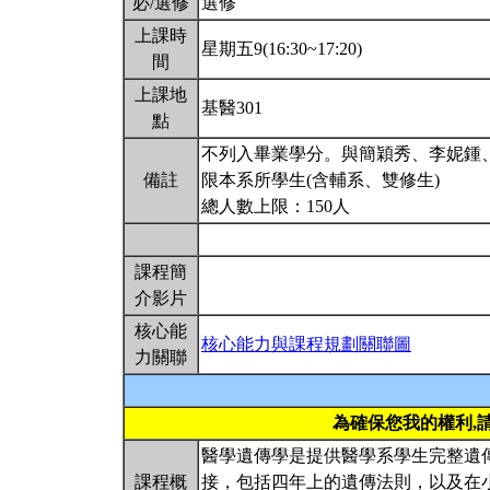
必/選修
選修
上課時
星期五9(16:30~17:20)
間
上課地
基醫301
點
不列入畢業學分。與簡穎秀、李妮鍾
備註
限本系所學生(含輔系、雙修生)
總人數上限：150人
課程簡
介影片
核心能
核心能力與課程規劃關聯圖
力關聯
為確保您我的權利,
醫學遺傳學是提供醫學系學生完整遺
課程概
接，包括四年上的遺傳法則，以及在