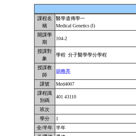
課程名
醫學遺傳學一
稱
Medical Genetics (Ⅰ)
開課學
104-2
期
授課對
學程 分子醫學學分學程
象
授課教
胡務亮
師
課號
Med4007
課程識
401 43110
別碼
班次
學分
1
全/半年
半年