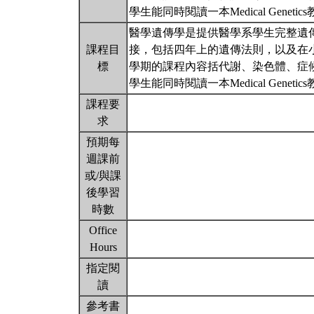
學生能同時閱讀一本Medical Geneti
醫學遺傳學是提供醫學系學生完整遺
課程目
接，包括四年上的遺傳法則，以及在
標
學期的課程內容括代謝、染色體、症
學生能同時閱讀一本Medical Geneti
課程要
求
預期每
週課前
或/與課
後學習
時數
Office
Hours
指定閱
讀
參考書