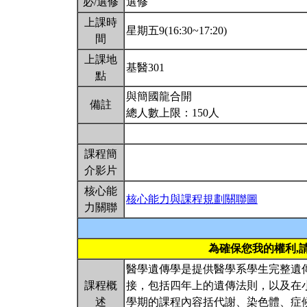
必/選修
選修
上課時
星期五9(16:30~17:20)
間
上課地
基醫301
點
與簡國龍合開
備註
總人數上限：150人
課程簡
介影片
核心能
核心能力與課程規劃關聯圖
力關聯
為確保您我的權利,
醫學遺傳學是提供醫學系學生完整遺
課程概
接，包括四年上的遺傳法則，以及在
述
學期的課程內容括代謝、染色體、症