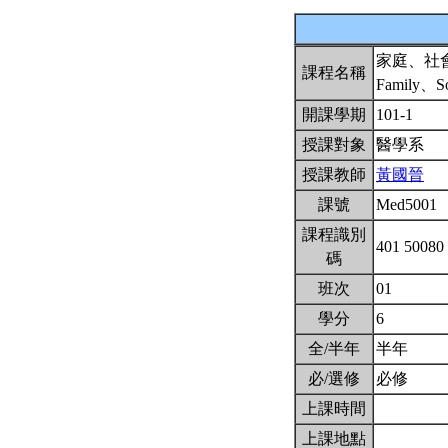
家庭、社
課程名稱
Family、So
開課學期
101-1
授課對象
醫學系
授課教師
黃國晉
課號
Med5001
課程識別
401 50080
碼
班次
01
學分
6
全/半年
半年
必/選修
必修
上課時間
上課地點