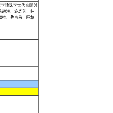
安李瑋珠李世代合開與
呂碧鴻、施庭芳、林
繼權、蔡甫昌、區慧
。