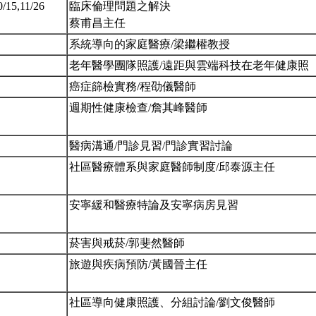
0/15,11/26
臨床倫理問題之解決
蔡甫昌主任
系統導向的家庭醫療/梁繼權教授
老年醫學團隊照護/遠距與雲端科技在老年健康照
癌症篩檢實務/程劭儀醫師
週期性健康檢查/詹其峰醫師
醫病溝通/門診見習/門診實習討論
社區醫療體系與家庭醫師制度/邱泰源主任
安寧緩和醫療特論及安寧病房見習
菸害與戒菸/郭斐然醫師
旅遊與疾病預防/黃國晉主任
社區導向健康照護、分組討論/劉文俊醫師