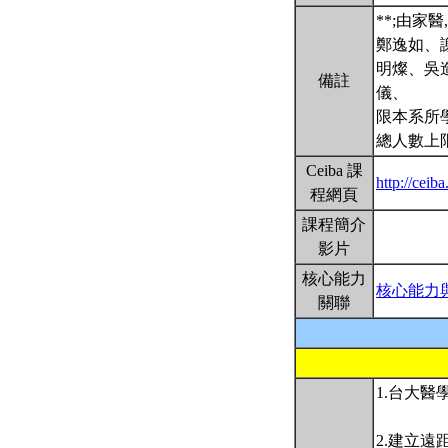
**;由
鄭逸如、
明燦、吳
備註
儀、
限本系所
總人數上限
Ceiba 課
http://cei
程網頁
課程簡介
影片
核心能力
核心能力
關聯
1.台大
2.建立遠