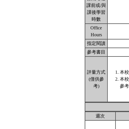
課前或/與
課後學習
時數
Office
Hours
指定閱讀
參考書目
評量方式
本校
(僅供參
本校
考)
參考
週次