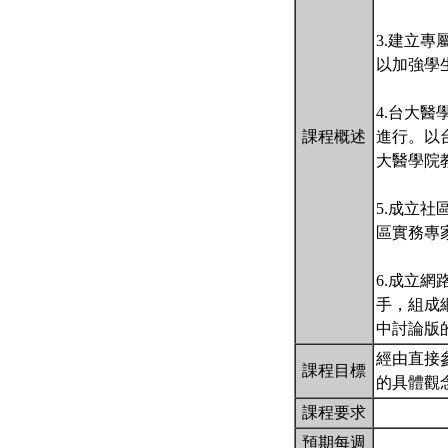
3.建立專
以加強學
4.台大醫
課程概述
進行。以
大醫學院
5.成立社
區實務專
6.成立網
手，組成
中討論版
經由直接
課程目標
的具體觀
課程要求
預期每週