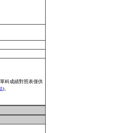
單科成績對照表僅供
結
)。