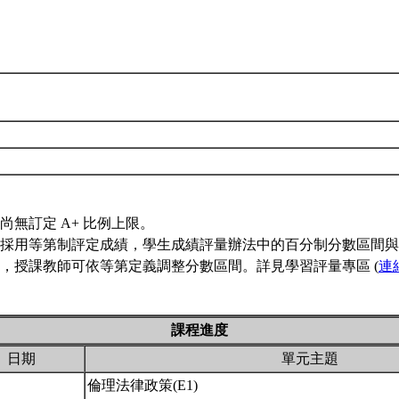
尚無訂定 A+ 比例上限。
採用等第制評定成績，學生成績評量辦法中的百分制分數區間與
，授課教師可依等第定義調整分數區間。詳見學習評量專區 (
連
課程進度
日期
單元主題
倫理法律政策(E1)