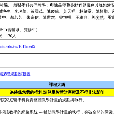
家醫,社醫,一般醫學科共同教學；與陳晶瑩蔡兆勳程劭儀詹其峰姚建
謝博生、李瑤華、黃國茂、陳慶餘、黃天祥、林肇堂、陳恆順、
造中、顏若芳、朱宗信、陳世杰、曾旭明、王維典、郭斐然、梁
學生(含輔系、雙修生)
：130人
ba.ntu.edu.tw/1011med5
與課程規劃關聯圖
課程大綱
為確保您我的權利,請尊重智慧財產權及不得非法影印
醫學院家庭醫學科負責整體教學計畫的規劃與執行。
距視訊教學的網路系統 --- 輔助教學計畫的執行，突破空間的障礙