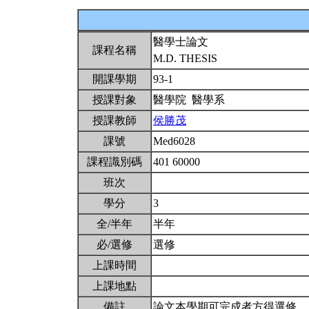
醫學士論文
課程名稱
M.D. THESIS
開課學期
93-1
授課對象
醫學院 醫學系
授課教師
侯勝茂
課號
Med6028
課程識別碼
401 60000
班次
學分
3
全/半年
半年
必/選修
選修
上課時間
上課地點
備註
論文本學期可完成者方得選修