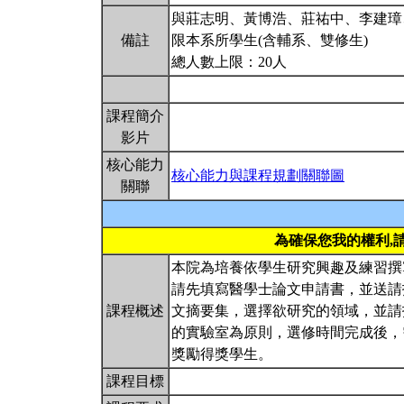
與莊志明、黃博浩、莊祐中、李建璋
備註
限本系所學生(含輔系、雙修生)
總人數上限：20人
課程簡介
影片
核心能力
核心能力與課程規劃關聯圖
關聯
為確保您我的權利,
本院為培養依學生研究興趣及練習撰
請先填寫醫學士論文申請書，並送請
課程概述
文摘要集，選擇欲研究的領域，並請
的實驗室為原則，選修時間完成後，
獎勵得獎學生。
課程目標