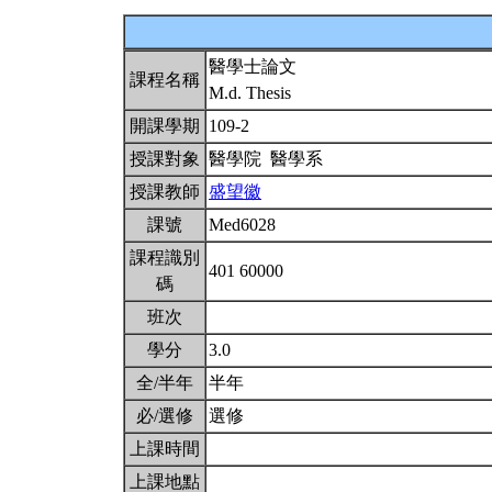
醫學士論文
課程名稱
M.d. Thesis
開課學期
109-2
授課對象
醫學院 醫學系
授課教師
盛望徽
課號
Med6028
課程識別
401 60000
碼
班次
學分
3.0
全/半年
半年
必/選修
選修
上課時間
上課地點