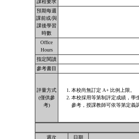
課程要求
預期每週
課前或/與
課後學習
時數
Office
Hours
指定閱讀
參考書目
評量方式
本校尚無訂定 A+ 比例上限。
(僅供參
本校採用等第制評定成績，學
考)
參考，授課教師可依等第定義調
週次
日期