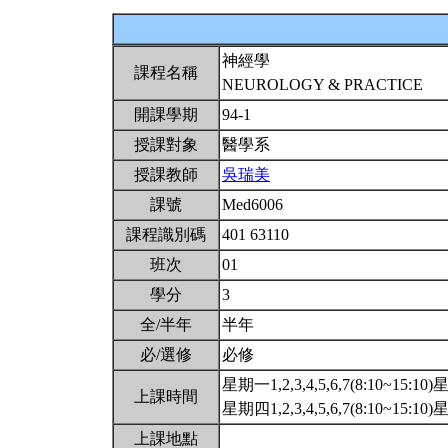
神經學
課程名稱
NEUROLOGY & PRACTICE
開課學期
94-1
授課對象
醫學系
授課教師
吳瑞美
課號
Med6006
課程識別碼
401 63110
班次
01
學分
3
全/半年
半年
必/選修
必修
星期一1,2,3,4,5,6,7(8:10~15:10)星
上課時間
星期四1,2,3,4,5,6,7(8:10~15:10)星
上課地點