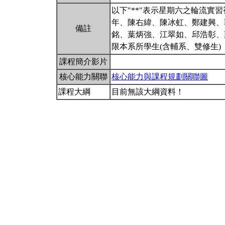
以下"**"表示星期六之輪流
年、陳右緯、陳冰虹、鄭建興、
備註
銘、葉炳強、江翠如、邱浩彰、
限本系所學生(含輔系、雙修生)
課程簡介影片
核心能力關聯
核心能力與課程規劃關聯圖
課程大綱
目前無該大綱資料！