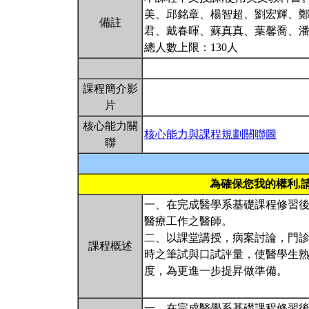
美、邱銘章、楊智超、劉宏輝、
備註
君、戴春暉、蘇真真、葉馨喬、
總人數上限：130人
課程簡介影
片
核心能力關
核心能力與課程規劃關聯圖
聯
為確保您我的權利,
一、在完成醫學系基礎課程修習
醫療工作之醫師。
二、以課堂講授，病案討論，門
課程概述
時之筆試與口試評量，使醫學生熟
度，為更進一步提昇做準備。
一、在完成醫學系基礎課程修習