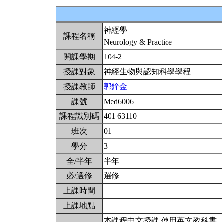
神經學
課程名稱
Neurology & Practice
開課學期
104-2
授課對象
神經生物與認知科學學程
授課教師
郭鐘金
課號
Med6006
課程識別碼
401 63110
班次
01
學分
3
全/半年
半年
必/選修
選修
上課時間
上課地點
本課程中文授課,使用英文教科書。