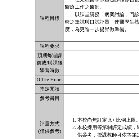
醫療工作之醫師。
二、以課堂講授，病案討論，門
課程目標
時之筆試與口試評量，使醫學生熟
度，為更進一步提昇做準備。
課程要求
預期每週課
前或/與課後
學習時數
Office Hours
指定閱讀
參考書目
本校尚無訂定 A+ 比例上限
評量方式
本校採用等第制評定成績，
(僅供參考)
供參考，授課教師可依等第定