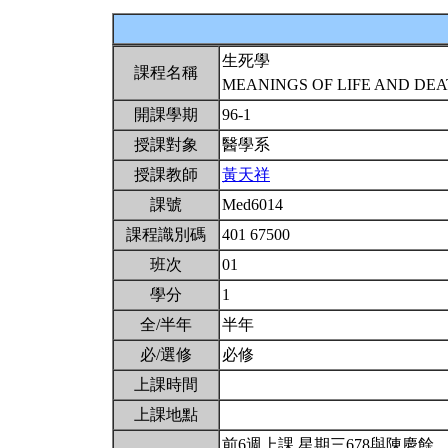
生死學
課程名稱
MEANINGS OF LIFE AND DE
開課學期
96-1
授課對象
醫學系
授課教師
黃天祥
課號
Med6014
課程識別碼
401 67500
班次
01
學分
1
全/半年
半年
必/選修
必修
上課時間
上課地點
前6週上課.星期三678與陳慶