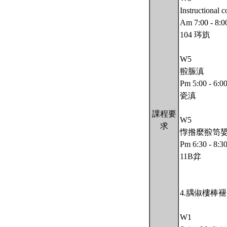
Instructional 
Am 7:00 - 8:0
104 琌斻
W5
翋脤滇
Pm 5:00 - 6:0
瓷滇
課程要
W5
求
惸揝麼翋笥
Pm 6:30 - 8:3
11B弅
4.腢俶樓棒
W1