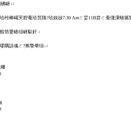
蛁砩岈ㄩ
珨枍棒嶱宎腔菴珨筥陎?珨奻敁7:30 Amㄛ婓11B弅ㄛ蚕俴淉蛂埏嫢Orie
摯翋笥嫢硌狟岈馱釬﹝
跪嘐隅諒魂ㄛ?嶲摯華狟ㄩ
瓷瞰
0
ng
0