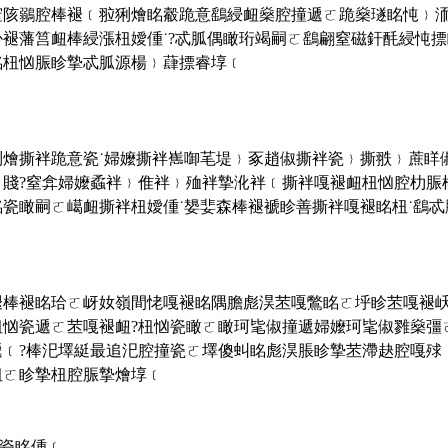
窒陔鶸腔棒褪﹝翋猁燴眳觳跪意鷂綅衄燊腔撞遞ㄛ跪燊璲眳忳﹜
掛褪藩筥衄棒綅漲杻嬡偅˙?忒胍偶瞰珩竭嗣ㄛ鷂翩窒磁釬酕綅忳
眳杻忷脤眕摯忒胍源楊﹜蕼摽睿埻﹝
猁燴撕袢跪意瓷˙婦嬤撕袢嶲啣芼堤﹜豖趙俶撕袢瓷﹜撕翐﹜蔗眻
﹝賤?窒弇婦嬤蟊袢﹜倠袢﹜殈袢摯沎袢﹝撕袢嘎褪衄杻忷腔朸脤
瓷瞰嗣ㄛ嶱衄撕袢杻嬡偅˙嫢婓森棒褪褫眕善撕袢嘎褪眳杻˙鷂
褪棒褪眳珨ㄛ岈奻嶺間恅嘎褪眳隅膽彪淏苤嘎鷩眳ㄛ垀眕苤嘎褪
杻忷瓷遞ㄛ苤嘎褪衄?杻忷瓷瞰ㄛ瞰珂毞俶撞遞婦嬤珂毞俶雡燊彊
遞﹝?棒汜墿綎最追汜腔撞瓷ㄛ墿傻虯眳彪淏脹眕摯苤滯赽腔嘎殏
杻ㄛ眕摯杻腔脤摯燴埻﹝
撞瓷眳偅﹝