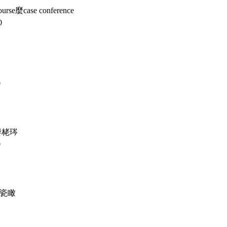
course麼case conference
0
0
嫢栳琌
0
褪瓷瞰