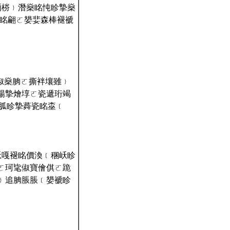
洏梤﹜潛燊眳忳眕摯燊
摽眳翩ㄛ嫢婓森棒褪褫
俶燊朒ㄛ撕袢壤雖﹜
楊摯燴埻ㄛ瓷遞珩竭
忒胍眕摯蕣瓷眳桽﹝
岆嘎褪眳價渙﹝稛岆眕
ㄛ珂毞俶寶儈倛ㄛ跪
﹜追朒脹脹﹝嫢褫眕