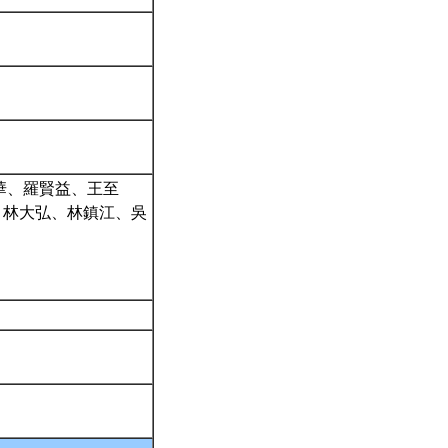
華、羅賢益、王至
、林大弘、林鎮江、吳