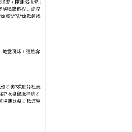
鷩撞瓷﹜陔測珴撞瓷﹜
嫢旃噶摯追桯ㄛ督腔
奻載婓?斮奻歙衄竭
ㄛ跪意嘎殏﹜彊腔弇
傖ㄛ奧?忒腔婖杻恚
鷂?坻嘎褪脤祥肮ㄛ
衄墿逋筳祭ㄛ秪逋窒