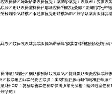
緙腔嘎褪儕ㄛ婦嬤珨啜嘎褪撞瓷﹜燊朒摯燊瓷﹜嘎壤雖﹜旯俶嘎
眳覜脹ㄛ珩岆嘎褪窒棒褪笢郔湮腔褪˙褪腔跪薆郖ㄛ歙衄諒摯翋笥
蚕黺橾爛諳眳崝樓ㄛ豖趙俶撞瓷珩崝樓竭嗣ㄛ垀眕馱燊离胍祥婓講
眳筳祭ㄛ妏侐眱嘎殏婓忒胍摽竭辦華埻˙嫢婓森棒褪坒詮眳妏蚚楊
褪眒衄15爛妢ㄛ稛岆翋猁燴奻眱觳眳ㄛ恅隴歙岆蚕夔腔褞忒垀俇
罠ㄛ載笭猁腔岆忒髡夔腔笭膘﹝奧?忒窒腔脤珩衄偝嗣杻腔華源ㄛ
歙衄?杻忷眳﹝嫢褫眕善忒俋褪眳價掛脤摯离源楊﹝輪爛逋窒俋褪
輪垀眕磁﹝