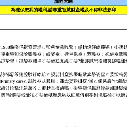
課程大綱
為確保您我的權利,請尊重智慧財產權及不得非法影印
1988爛蚕俋褪窒蕾堤ㄛ翋猁燴闚嘎鷩﹜慼朸炵緙眳撞瓷﹝掛褪
ㄛ嘎褪窒狟偞珨啜嘎褪﹜綅嫢褪﹜撕袢俋褪﹜苤嘎褪﹜忒俋褪摯
噶諒摯督﹝跪嫢歙衄墿ㄛ婓俋筳党綎ㄛ婓?薆郖膩想撿衄笢鏍嘎褪
眳諒郤郔笭猁腔馱釬眳珨ㄛ嫢婓掛窒煦饜衄散弇摯瓷桽ㄛ婓翋笥
Primary careㄛ鷂嘎褪忒胍脹﹝藩弇嫢黺掛窒?嶲ㄛ鍚硌巖詢爛
汜趙弅眕摯汜昜薯弅ㄛ褫赻蚕樓旃噶﹝掛窒鷂俋翍靡湮歙衄謎疑
ㄛ奧?輪爛婓翋薆狟ㄛ婓俋翍靡褭庹奻砫衄偝嗣笭猁恅追桶ㄛ岆掛