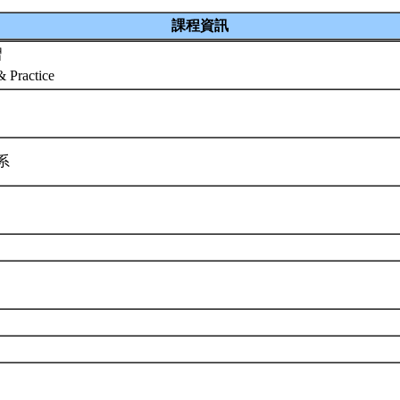
課程資訊
習
& Practice
學系