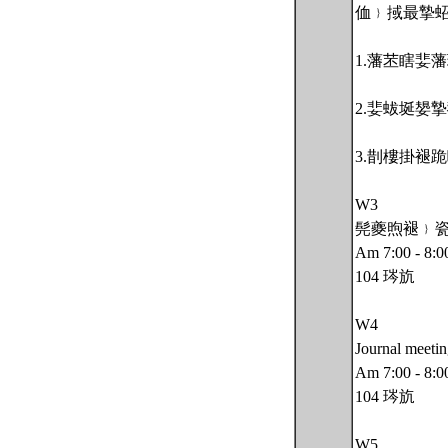
侐﹜掝最摯
1.藩苤瞎婓藩
2.婓蛂埏嫢
3.剒樓掛褪
W3
髡夔煦褪﹜
Am 7:00 - 8:0
104 琌斻
W4
Journal meeti
Am 7:00 - 8:0
104 琌斻
W5