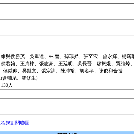
立維與侯勝茂、吳重達、林 晉、孫瑞昇、張至宏、曾永輝、楊曙
、侯君翰、王貞棣、張志豪、王廷明、吳長晉、廖振焜、賈維焯
裕、侯咸仰、吳凱文、張宗訓、陳沛裕、胡名孝、陳俊和合授
(含輔系、雙修生)
130人
課程規劃關聯圖