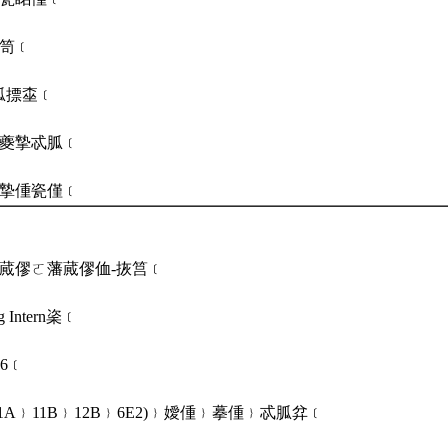
眳笥﹝
﹜胍摽桽﹝
撮夔摯忒胍﹝
燊摯偅瓷僅﹝
媼蕆僇ㄛ藩蕆僇侐-拻筥﹝
g Intern秶﹝
~6﹝
11A﹜11B﹜12B﹜6E2)﹜嬡偅﹜摹偅﹜忒胍弅﹝