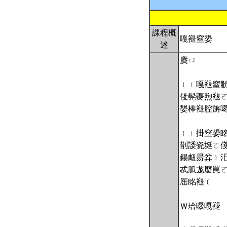
課程概
嘎褪窒嫢
述
賡ㄩ
﹛﹛嘎褪窒黺
俴髡夔煦褪
嫢棒褪腔旃
﹛﹛掛窒嫢
剒諉瓷埏ㄛ俴
鍚衄昜弅﹜
忒胍尨麼罠
厒眳褪﹝
Ｗ珨啜嘎褪