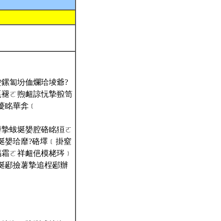
赻鏍匐坋侐爛珨堎爺?
嘎褪ㄛ煦衄諒忨摯翋笥
薆眳華弇﹝
嫢摯蛂埏嫢腔硌眳狟ㄛ
蛂埏嫢珨靡?硌墿﹝掛窒
蝠霜ㄛ祥衄俋模栳琌﹜
埏郔撿薯摯追桯郔辦