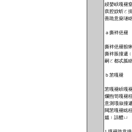
綅嫢岆嘎褪
蔉腔妏蚚ㄛ
善跪意燊璲
ａ撕袢俋褪
撕袢俋褪翋
撕袢脹撞遞
嗣ㄛ都忒胍眳
ｂ苤嘎褪
苤嘎褪岆嘎
爛煦笥嘎褪
意測珴俶撞
闚苤嘎褪眳
媼﹜諒醴ㄩ
1.嘎褪跪意