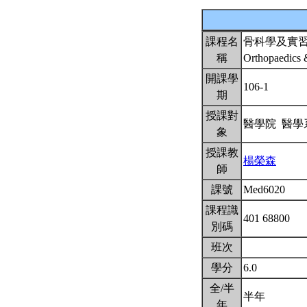
課程名
骨科學及實
稱
Orthopaedics 
開課學
106-1
期
授課對
醫學院 醫
象
授課教
楊榮森
師
課號
Med6020
課程識
401 68800
別碼
班次
學分
6.0
全/半
半年
年