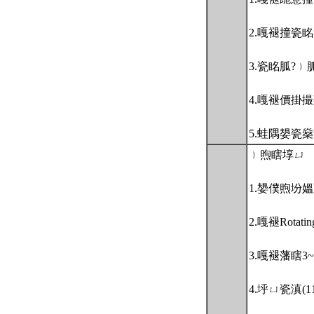
2.嘎褪撞瓷
3.瓷眳胍?
4.嘎褪價掛
5.蛙隅嫢瓷
﹜煦瞎埻ㄩ
1.嫢僕煦坋
2.嘎褪Rotatin
3.嘎褪藩瞎3
4.垀ㄩ瓷滇(