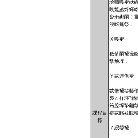
珨啜嘎褪岆
嘎鷩慼炵緙
瓷珩郔嗣﹝
湮眳筳祭﹝
Ｘ嘎褪
秪偝嗣褪撮
摯燴埻﹝
Ｙ忒逋俋褪
忒俋褪婓藝傖
褭ㄛ祥琌?藝
笥腔埻摯翩
課程目
鷂忒眳婖眈
標
Ｚ綅嫢褪