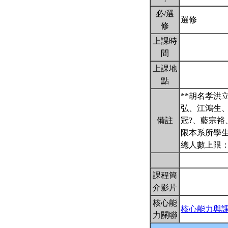
必/選
選修
修
上課時
間
上課地
點
**胡名孝洪
弘、江鴻生
備註
冠?、藍宗
限本系所學生
總人數上限：
課程簡
介影片
核心能
核心能力與
力關聯