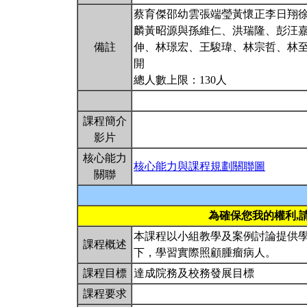
蔡育傑邵幼雲張端瑩黃懷正李日翔
麟黃昭源與孫維仁、洪瑞隆、彭汪
備註
伸、林璟宏、王駿瑋、林宗哲、林至
開
總人數上限：130人
課程簡介
影片
核心能力
核心能力與課程規劃關聯圖
關聯
為確保您我的權利,
本課程以小組教學及案例討論提供
課程概述
下，學習實際照顧腫瘤病人。
課程目標
達成院務及校務發展目標
課程要求