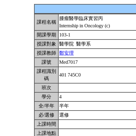
腫瘤醫學臨床實習丙
課程名稱
Internship in Oncology (c)
開課學期
103-1
授課對象
醫學院 醫學系
授課教師
鄭安理
課號
Med7017
課程識別
401 745C0
碼
班次
學分
4
全/半年
半年
必/選修
選修
上課時間
上課地點