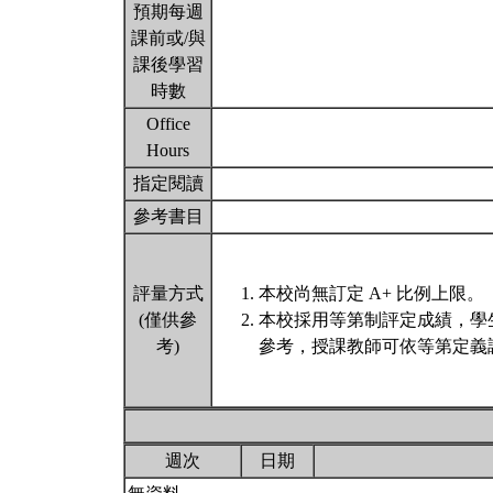
預期每週
課前或/與
課後學習
時數
Office
Hours
指定閱讀
參考書目
評量方式
本校尚無訂定 A+ 比例上限。
(僅供參
本校採用等第制評定成績，學
考)
參考，授課教師可依等第定義
週次
日期