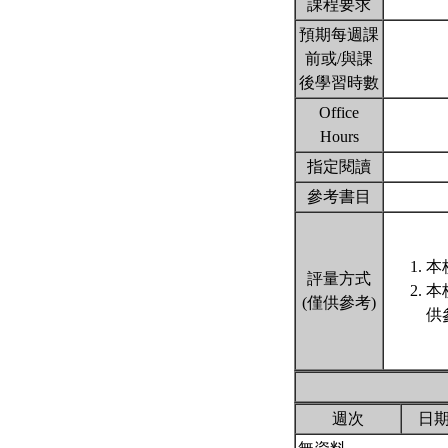
課程要求
預期每週課
前或/與課
後學習時數
Office
Hours
指定閱讀
參考書目
本
評量方式
本
(僅供參考)
供
週次
日