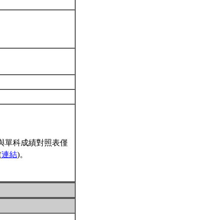
與單科成績對照表僅
(
連結
)。