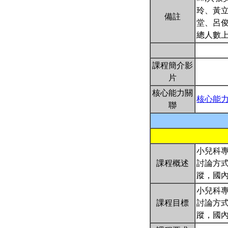
玲、黃
備註
堂、呂
總人數上
課程簡介影
片
核心能力關
核心能
聯
小兒科
課程概述
討論方
蹤，國
小兒科
課程目標
討論方
蹤，國