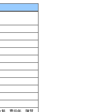
永魁、曹伯年、陳慧