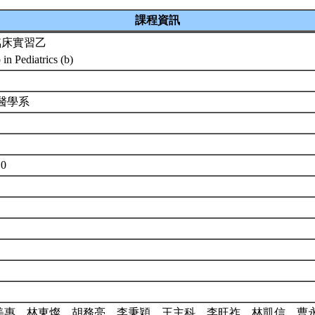
課程資訊
臨床實習乙
 in Pediatrics (b)
 醫學系
7
B0
張美惠、林東燦、胡務亮、李秉穎、王主科、李旺祚、林凱信、曹