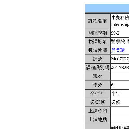
小兒科
課程名稱
Internship
開課學期
99-2
授課對象
醫學院
授課教師
吳美環
課號
Med702
課程識別碼
401 782
班次
學分
6
全/半年
半年
必/選修
必修
上課時間
上課地點
##;與