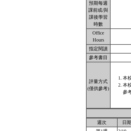
預期每週
課前或/與
課後學習
時數
Office
Hours
指定閱讀
參考書目
本校
評量方式
本
(僅供參考)
參
週次
日