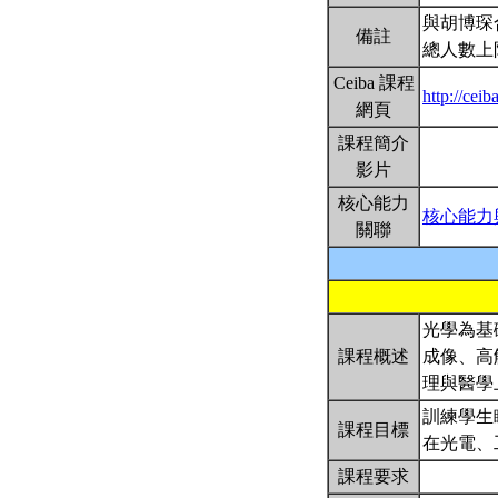
與胡博琛
備註
總人數上
Ceiba 課程
http://cei
網頁
課程簡介
影片
核心能力
核心能力
關聯
光學為基礎
課程概述
成像、高解
理與醫學
訓練學生
課程目標
在光電、
課程要求