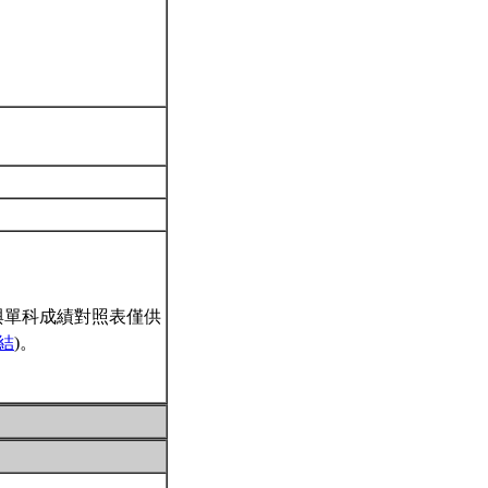
與單科成績對照表僅供
結
)。