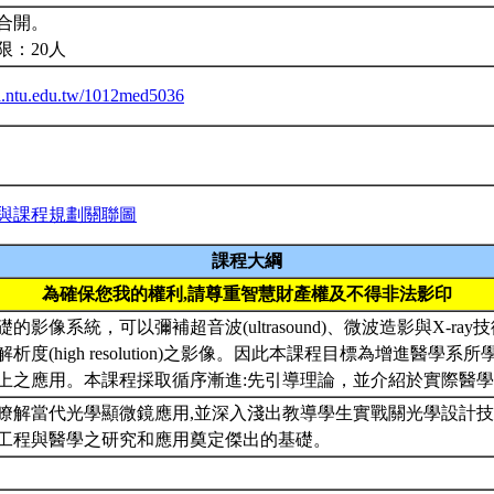
合開。
限：20人
ba.ntu.edu.tw/1012med5036
與課程規劃關聯圖
課程大綱
為確保您我的權利,請尊重智慧財產權及不得非法影印
的影像系統，可以彌補超音波(ultrasound)、微波造影與X-ra
析度(high resolution)之影像。因此本課程目標為增進醫學
上之應用。本課程採取循序漸進:先引導理論，並介紹於實際醫
瞭解當代光學顯微鏡應用,並深入淺出教導學生實戰關光學設計
工程與醫學之研究和應用奠定傑出的基礎。