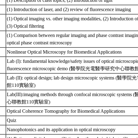
(1) Description of class topics, (2) Introduction of light
(1) Introduction of laser, and (2) review of fluorescence imaging
(1) Optical imaging vs. other imaging modalities, (2) Introduction 
(3) Optical filtering
(1) Comparison between regular imaging and phase contrast imaging
optical phase contrast microscopy
Nonlinear Optical Microscopy for Biomedical Applications
Lab (I): fundamental knowledge/safety issues of optical microscopi
fluorescence microscopic demo (醫學院光電醫學研究中心聯
Lab (II): optical design; lab design microscopic syst
館110實驗室)
Lab(III):imaging methods through confocal microscopic 
心聯教館110實驗室)
Optical Coherence Tomography for Biomedical Applications
Quiz
Nanophotonics and its application in optical microscopy