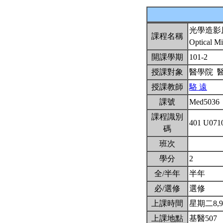
光學造影
課程名稱
Optical Mi
開課學期
101-2
授課對象
醫學院 
授課教師
駱 遠
課號
Med5036
課程識別
401 U071
碼
班次
學分
2
全/半年
半年
必/選修
選修
上課時間
星期二8,9(
上課地點
基醫507