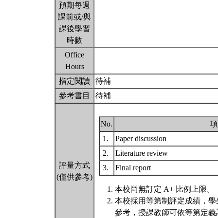
預期每週
課前或/與
課後學習
時數
Office
Hours
指定閱讀
待補
參考書目
待補
No.
項
1.
Paper discussion
2.
Literature review
評量方式
3.
Final report
(僅供參考)
本校尚無訂定 A+ 比例上限。
本校採用等第制評定成績，學
參考，授課教師可依等第定義