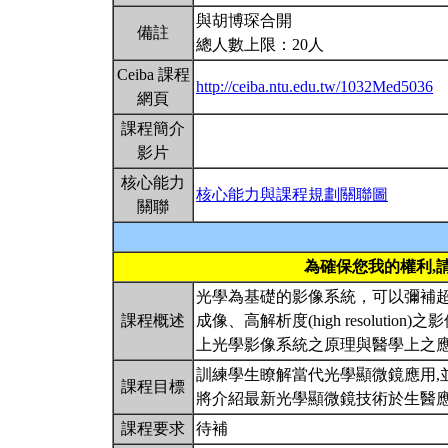
與胡博琛合開
備註
總人數上限：20人
Ceiba 課程
http://ceiba.ntu.edu.tw/1032Med5036
網頁
課程簡介
影片
核心能力
核心能力與課程規劃關聯圖
關聯
為確保您我的權利,
光學為基礎的影像系統，可以彌補超音波(
課程概述
成像、高解析度(high resolut
上光學影像系統之原理與醫學上之
訓練學生瞭解當代光學顯微鏡應用,
課程目標
將介紹最新光學顯微鏡技術於生醫應用的pap
課程要求
待補