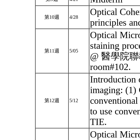
Optical Cohe
第10週
4/28
principles an
Optical Micr
staining proc
第11週
5/05
@ 醫學院聯
room#102.
Introduction 
imaging: (1)
conventional
第12週
5/12
to use conve
TIE.
Optical Micr