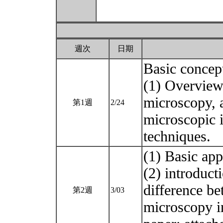
週次
日期
Basic concept
(1) Overview 
microscopy, 
第1週
2/24
microscopic 
techniques.
(1) Basic app
(2) introduct
difference b
第2週
3/03
microscopy in