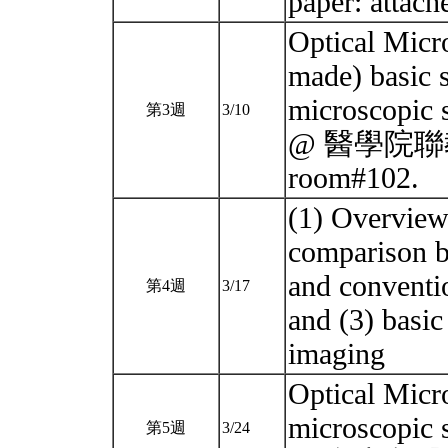
paper: attac
Optical Micr
made) basic s
microscopic 
第3週
3/10
@ 醫學院聯
room#102.
(1) Overview
comparison b
and conventio
第4週
3/17
and (3) basic
imaging
Optical Micr
microscopic 
第5週
3/24