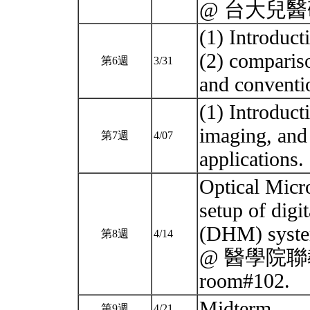
@ 台大兒醫
(1) Introduct
(2) comparis
第6週
3/31
and conventi
(1) Introduct
imaging, and 
第7週
4/07
applications.
Optical Micr
setup of digi
(DHM) syst
第8週
4/14
@ 醫學院聯
room#102.
Midterm
第9週
4/21