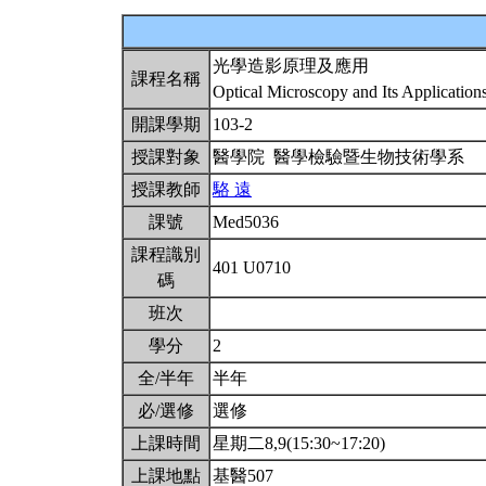
光學造影原理及應用
課程名稱
Optical Microscopy and Its Application
開課學期
103-2
授課對象
醫學院 醫學檢驗暨生物技術學系
授課教師
駱 遠
課號
Med5036
課程識別
401 U0710
碼
班次
學分
2
全/半年
半年
必/選修
選修
上課時間
星期二8,9(15:30~17:20)
上課地點
基醫507