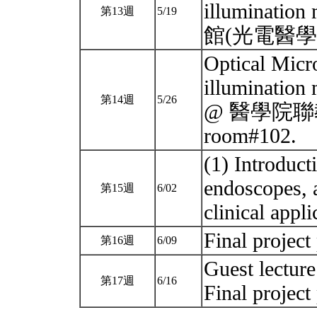
illuminati
第13週
5/19
館(光電醫學研
Optical Micr
illumination
第14週
5/26
@ 醫學院聯
room#102.
(1) Introduct
endoscopes, 
第15週
6/02
clinical app
Final project
第16週
6/09
Guest lectur
第17週
6/16
Final project