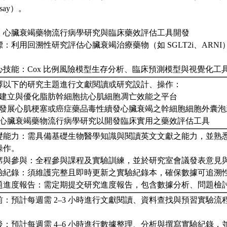
ssay）。
、心臟衰竭藥物流行病學研究與臨床藥效評估工具開發
標：利用回溯性研究評估心臟衰竭治療藥物（如 SGLT2i、ARN
。
心技能：Cox 比例風險模型生存分析、臨床預測模型與視覺化工
擇以下的研究主題進行文獻閱讀或研究設計、操作：
、建立與優化脂肪幹細胞抗心肌細胞凋亡效能之平台
、發展心肌梗塞或癌症藥品毒性續發心臟衰竭之幹細胞細胞外囊泡
、心臟衰竭藥物流行病學研究以開發臨床實用之藥效評估工具
礎能力：需具備基礎生物醫學知識與閱讀英文文獻之能力，並熟
操作。
席與參與：全程參與課程及實驗訓練，並於研究室會議發表意見
驗紀錄：須維護完整且即時更新之實驗紀錄本，確保數據可追溯
題進度報告：需定期提交研究進度報告，包含數據分析、問題檢
前：預計每週需 2–3 小時進行文獻閱讀、資料查找與預習實驗流
後：預計每週需 4–6 小時進行數據整理、分析與撰寫實驗紀錄，