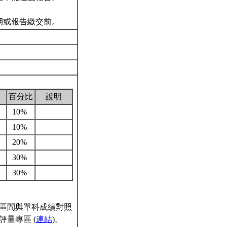
期或報告繳交前。
百分比
說明
10%
10%
20%
30%
30%
區間與單科成績對照
量專區 (
連結
)。