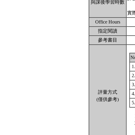
與課後學習時數
實
Office Hours
指定閱讀
參考書目
N
1
2
3
評量方式
4
(僅供參考)
5