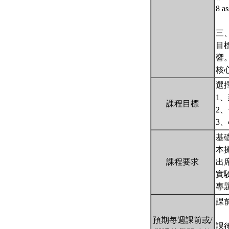
8 a
三
目
響
核
選
1
課程目標
2
3
基
本
課程要求
出
實
專
課
預期每週課前或/
課