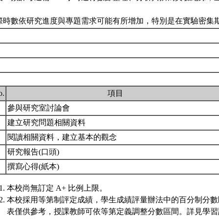
際時數依研究進度與專題需求可能有所增加，特別是在實驗密集
o.
項目
.
參與研究室討論會
.
建立研究問題相關資料
.
閱讀相關資料，建立基本的觀念
.
研究報告(口頭)
.
撰寫心得(紙本)
本校尚無訂定 A+ 比例上限。
本校採用等第制評定成績，學生成績評量辦法中的百分制分數
表僅供參考，授課教師可依等第定義調整分數區間。詳見學習評