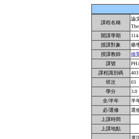
論
課程名稱
The
開課學期
114
授課對象
藥
授課教師
徐
課號
PH
課程識別碼
403
班次
03
學分
3.0
全/半年
半
必/選修
選
上課時間
上課地點
選