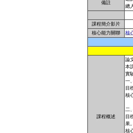
備註
總
課程簡介影片
核心能力關聯
核
論
本
實
一
目
核
二
課程概述
目
果
核心