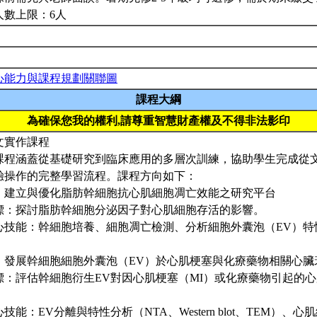
人數上限：6人
心能力與課程規劃關聯圖
課程大綱
為確保您我的權利,請尊重智慧財產權及不得非法影印
文實作課程
課程涵蓋從基礎研究到臨床應用的多層次訓練，協助學生完成從
驗操作的完整學習流程。課程方向如下：
、建立與優化脂肪幹細胞抗心肌細胞凋亡效能之研究平台
標：探討脂肪幹細胞分泌因子對心肌細胞存活的影響。
心技能：幹細胞培養、細胞凋亡檢測、分析細胞外囊泡（EV）特
、發展幹細胞細胞外囊泡（EV）於心肌梗塞與化療藥物相關心臟
標：評估幹細胞衍生EV對因心肌梗塞（MI）或化療藥物引起的
。
技能：EV分離與特性分析（NTA、Western blot、TEM）、心