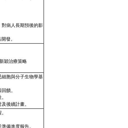
I）對病人長期預後的影
具開發。
新穎治療策略
悉細胞與分子生物學基
與回饋。
性。
討及後續計畫。
程。
並準備進度報告。