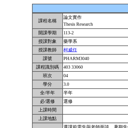
論文實作
課程名稱
Thesis Research
開課學期
113-2
授課對象
藥學系
授課教師
柯威任
課號
PHARM3040
課程識別碼
403 33060
班次
04
學分
3.0
全/半年
半年
必/選修
選修
上課時間
上課地點
選課前需先與老師面談。暑期先修