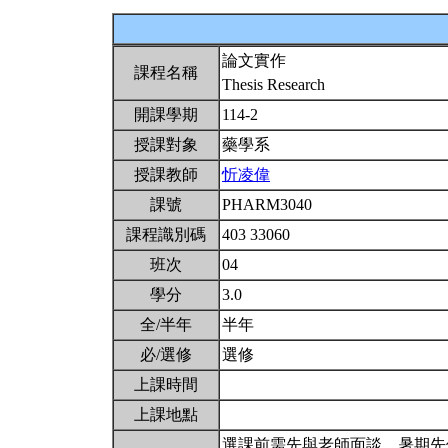
論文實作
課程名稱
Thesis Research
開課學期
114-2
授課對象
藥學系
授課教師
忻凌偉
課號
PHARM3040
課程識別碼
403 33060
班次
04
學分
3.0
全/半年
半年
必/選修
選修
上課時間
上課地點
選課前需先與老師面談。暑期先