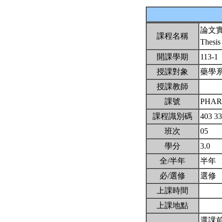
論文
課程名稱
Thesis
開課學期
113-1
授課對象
藥學
授課教師
課號
PHAR
課程識別碼
403 3
班次
05
學分
3.0
全/半年
半年
必/選修
選修
上課時間
上課地點
選課