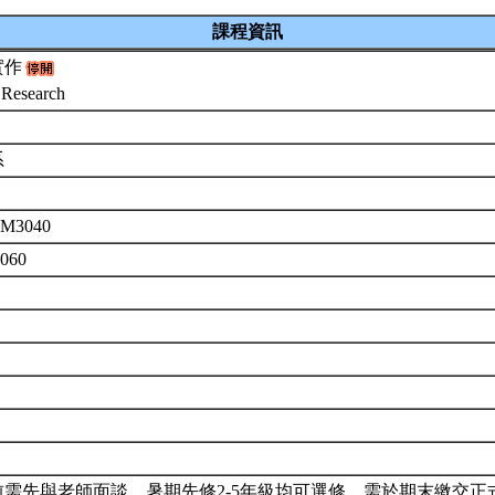
課程資訊
實作
 Research
系
M3040
3060
前需先與老師面談。暑期先修2-5年級均可選修，需於期末繳交正