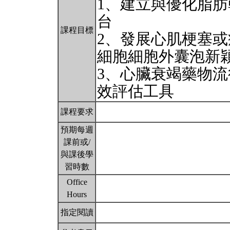
1、建立與優化脂
台
課程目標
2、發展心肌梗塞
細胞細胞外囊泡新
3、心臟衰竭藥物
效評估工具
課程要求
預期每週
課前或/
與課後學
習時數
Office
Hours
指定閱讀