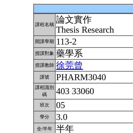
論文實作
課程名稱
Thesis Research
113-2
開課學期
藥學系
授課對象
徐莞曾
授課教師
PHARM3040
課號
課程識別
403 33060
碼
05
班次
3.0
學分
半年
全/半年