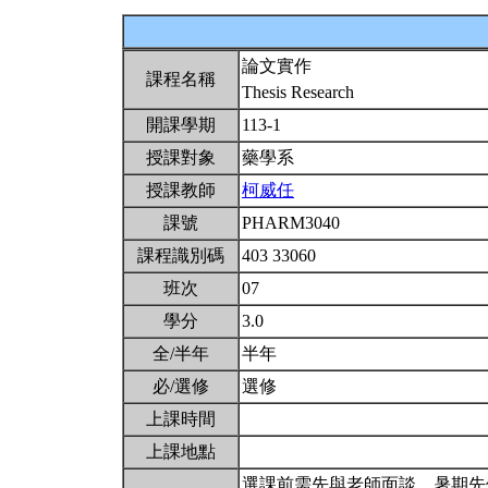
論文實作
課程名稱
Thesis Research
開課學期
113-1
授課對象
藥學系
授課教師
柯威任
課號
PHARM3040
課程識別碼
403 33060
班次
07
學分
3.0
全/半年
半年
必/選修
選修
上課時間
上課地點
選課前需先與老師面談。暑期先